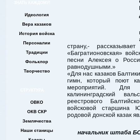
ЗНАТЬ КАЖДОМУ!
Идеология
Вера казаков
История войска
Персоналии
страну,- рассказывае
Традиции
«Багратионовская» войс
песни Алексея о Росси
Фольклор
равнодушными.»
Творчество
«Для нас казаков Балтик
гимн, который поют к
мероприятий. Для 
СТРУКТУРА
калининградский вал
реестрового Балтийск
ОВКО
войсковой старшина Ю
ОКВ СКР
родовой донской казак яв
Землячества
Наши станицы
начальник штаба Б
Кадеты