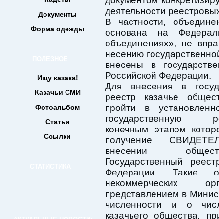
документом конкретизиру
деятельности реестровых
Документы
В частности, объедине
Форма одежды
основана на Федерал
объединениях», не впра
несению государственной
ПОЛЕЗНОЕ
внесены в государств
Российской Федерации.
Ищу казака!
Для внесения в госуд
Казачьи СМИ
реестр казачье общес
пройти в установленн
Фотоальбом
государственную рег
Статьи
конечным этапом котор
Ссылки
получение СВИДЕТЕ
внесении общ
Государственный реест
СТАТИСТИКА
Федерации. Такие 
некоммерческих о
представлением в Минис
численности и о числ
казачьего общества, п