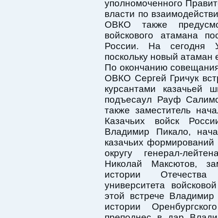
уполномоченного Правит
власти по взаимодейств
ОВКО также предусмо
войскового атамана по
России. На сегодня У
поскольку новый атаман 
По окончанию совещани
ОВКО Сергей Гричук вст
курсантами казачьей ш
подъесаул Рауф Салимо
также заместитель нач
Казачьих войск Росс
Владимир Пикало, нача
казачьих формирований
округу генерал-лейте
Николай Максютов, за
истории Отечества О
университета войсково
этой встрече Владимир
истории Оренбургског
преподнес в дар Влади