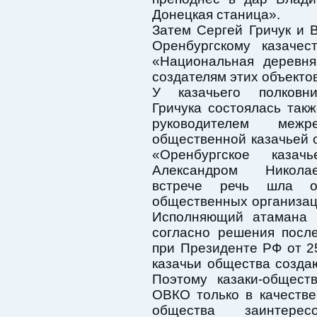
Донецкая станица».
Затем Сергей Гричук и 
Оренбургскому казачес
«Национальная деревн
создателям этих объектов
У казачьего полковн
Гричука состоялась такж
руководителем межре
общественной казачьей 
«Оренбургское казач
Александром Никол
встрече речь шла о
общественных организац
Исполняющий атамана 
согласно решения посл
при Президенте РФ от 
казачьи общества созда
Поэтому казаки-общест
ОВКО только в качестве
общества заинтере