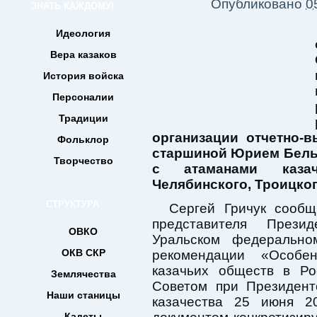
Опубликовано
0
ЗНАТЬ КАЖДОМУ!
Идеология
Вера казаков
История войска
Персоналии
Традиции
организации отчетно-
Фольклор
старшиной Юрием Бель
Творчество
с атаманами казач
Челябинского, Троицко
СТРУКТУРА
Сергей Гричук сообщ
представителя Прези
ОВКО
Уральском федерально
ОКВ СКР
рекомендации «Особе
казачьих обществ в Ро
Землячества
Советом при Президент
Наши станицы
казачества 25 июня 2
Кадеты