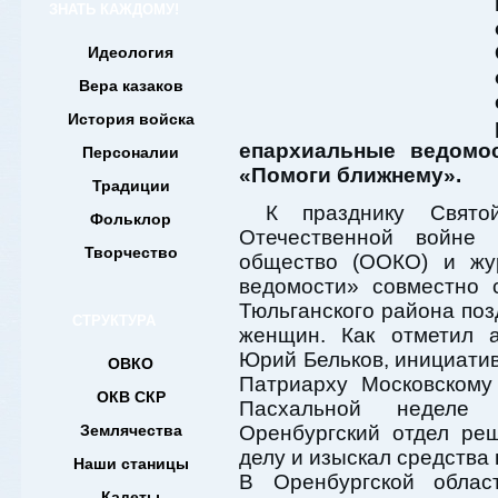
ЗНАТЬ КАЖДОМУ!
Идеология
Вера казаков
История войска
епархиальные ведомо
Персоналии
«Помоги ближнему».
Традиции
К празднику Свят
Фольклор
Отечественной войне 
Творчество
общество (ООКО) и жу
ведомости» совместно 
Тюльганского района по
СТРУКТУРА
женщин. Как отметил 
Юрий Бельков, инициатив
ОВКО
Патриарху Московскому
ОКВ СКР
Пасхальной неделе 
Землячества
Оренбургский отдел ре
делу и изыскал средства 
Наши станицы
В Оренбургской област
Кадеты