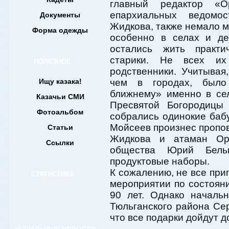
главный редактор «Ор
епархиальных ведомо
Документы
Жидкова, также немало 
Форма одежды
особенно в селах и де
остались жить практи
старики. Не всех их
ПОЛЕЗНОЕ
родственники. Учитывая
Ищу казака!
чем в городах, было
ближнему» именно в се
Казачьи СМИ
Пресвятой Богородицы
Фотоальбом
собрались одинокие баб
Мойсеев произнес пропов
Статьи
Жидкова и атаман Орен
Ссылки
общества Юрий Бель
продуктовые наборы.
К сожалению, не все при
СТАТИСТИКА
мероприятии по состоян
90 лет. Однако началь
Тюльганского района Се
что все подарки дойдут д