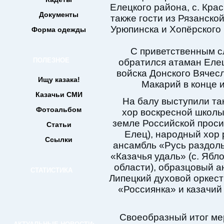
Елецкого района, с. Красн
Документы
также гости из Рязанской
Урюпинска и Хопёрского 
Форма одежды
С приветственным с
ПОЛЕЗНОЕ
обратился атаман Елец
войска Донского Вячес
Ищу казака!
Макарий в конце и
Казачьи СМИ
На балу выступили та
Фотоальбом
хор воскресной школы
земле Российской проси
Статьи
Елец), народный хор 
Ссылки
ансамбль «Русь раздоль
«Казачья удаль» (с. Ябл
области), образцовый а
СТАТИСТИКА
Липецкий духовой оркест
«Россиянка» и казачий 
Своеобразный итог ме