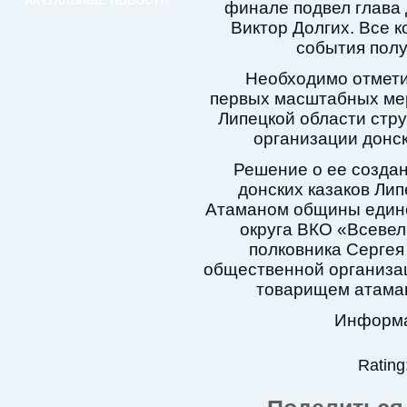
АКТУАЛЬНЫЕ НОВОСТИ:
финале подвел глава 
Виктор Долгих. Все к
события полу
Необходимо отметит
первых масштабных ме
Липецкой области стр
организации донск
Решение о ее создан
донских казаков Лип
Атаманом общины едино
округа ВКО «Всевел
полковника Сергея
общественной организа
товарищем атама
Информа
Rating: