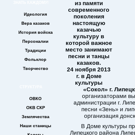
из памяти
ЗНАТЬ КАЖДОМУ!
современного
Идеология
поколения
настоящую
Вера казаков
казачью
История войска
культуру в
Персоналии
которой важное
место занимают
Традиции
песни и танцы
Фольклор
казаков.
Творчество
24 ноября 2013
г. в Доме
культуры
СТРУКТУРА
«Сокол» г. Липецк
организаторами вы
ОВКО
администрации г. Лип
ОКВ СКР
песни «Зень» и ли
организация донск
Землячества
В Доме культуры при
Наши станицы
Липецкого района Липец
Кадеты