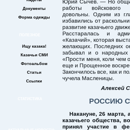
Юрий Сычев. — Но общи
работы войскового
Документы
довольны. Одним из гл
Форма одежды
избавились от раскольни
развитие казачьего движ
Расстаралась и адми
ПОЛЕЗНОЕ
«Казачий», которая выст
желающих. Последних ок
Ищу казака!
забывал и о народных 
Казачьи СМИ
«Прости меня, коли чем
Фотоальбом
еще и Прощенное воскре
Закончилось все, как и 
Статьи
чучела Масленицы.
Ссылки
Алексей 
СТАТИСТИКА
РОССИЮ 
Накануне, 26 марта,
казачьего общества, 
принял участие в фе