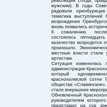
революции (тогда, прав
мужским). В годы Сове
радовали оренбуржцев 
тематика выступлений 
возрождения Оренбургс
вновь появились историч
К сожалению, после
состоялось пятнадцать
казачество возродится о
произошло. Экономичес
местные власти стали 
артистам.
Ситуация изменилась п
администрации Краснохо
который одновреме
краснохолмской сотни Г
общества «Славянское».
стало вчерашнее меропр
Обновленный Краснохол
руководителем которог
представил на суд зр