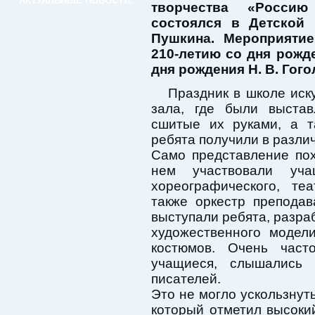
АКТУАЛЬНЫЕ НОВОСТИ:
творчества «Росси
состоялся в Детской
Пушкина. Мероприяти
210-летию со дня рожд
дня рождения Н. В. Гого
Праздник в школе иск
зала, где были выстав
сшитые их руками, а т
ребята получили в разли
Само представление по
нем участвовали учащ
хореографического, те
также оркестр препода
выступали ребята, разра
художественного модел
костюмов. Очень част
учащиеся, слышались 
писателей.
Это не могло ускользнут
который отметил высоки