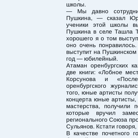
школы.
— Мы давно сотрудни
Пушкина, — сказал Ю
ученики этой школы в
Пушкина в селе Ташла Т
хорошего я о том высту
оно очень понравилось.
выступит на Пушкинском
год — юбилейный.
Атаман оренбургских к
две книги: «Лобное мес
Корсунова и «Посл
оренбургского журнали
того, юные артисты полу
концерта юные артисты,
мастерства, получили 
которые вручил замес
регионального Союза п
Сульянов. Кстати говоря,
В качестве почетного г