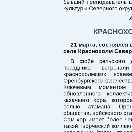
бывший преподаватель ш
культуры Северного окру
КРАСНОХ
21 марта, состоялся 
селе Краснохолм Север
В фойе сельского 
праздника встречал
краснохолмских крае
Оренбургского казачеств
Ключевым моментом п
обновленного коллекти
казачьего хора, котор
солью атамана Оренб
общества, войскового ст
Сам хор имеет более че
такой творческий коллек