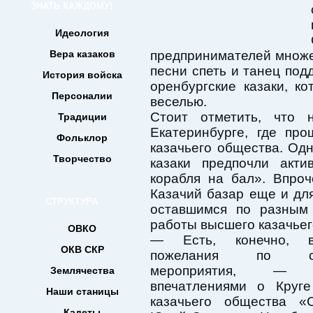
ЗНАТЬ КАЖДОМУ!
Идеология
Вера казаков
предпринимателей множе
песни спеть и танец под
История войска
оренбургские казаки, к
Персоналии
веселью.
Стоит отметить, что
Традиции
Екатеринбурге, где про
Фольклор
казачьего общества. Од
Творчество
казаки предпочли акти
корабля на бал». Впроч
Казачий базар еще и для
СТРУКТУРА
оставшимся по разным 
работы высшего казачьег
ОВКО
— Есть, конечно, 
ОКВ СКР
пожелания по орг
мероприятия, — п
Землячества
впечатлениями о Круге
Наши станицы
казачьего общества «С
Кадеты