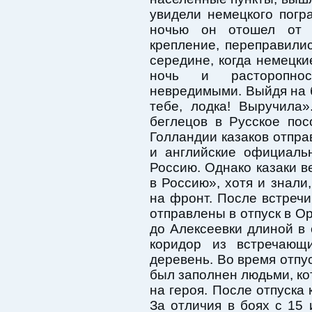
увидели немецкого погра
ночью он отошел от 
крепление, переправили
середине, когда немецки
ночь и расторопнос
невредимыми. Выйдя на б
тебе, лодка! Выручила»
беглецов в Русское пос
Голландии казаков отпра
и английские официаль
Россию. Однако казаки в
в Россию», хотя и знали,
на фронт. После встречи
отправлены в отпуск в О
до Алексеевки длиной в
коридор из встречающ
деревень. Во время отпу
был заполнен людьми, ко
на героя. После отпуска 
За отличия в боях с 15