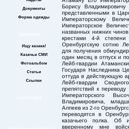
Атаману Его Император
Борису Владимировичу 
Документы
представленными в Цар
Форма одежды
Императорскому Велич
Императорское Величес
названных нижних чинов
ПОЛЕЗНОЕ
крестами 4-й степен
Оренбургскую сотню Ле
Ищу казака!
для получения обмундир
Казачьи СМИ
один месяц в отпуск и по
Лейб-гвардии Атаманск
Фотоальбом
Государя Наследника Це
Статьи
оттуда в действующую а
Ссылки
Лейб-гвардии Сводно
препятствий к переводу
Императорского Высо
СТАТИСТИКА
Владимировича, млад
Алпеев из 2-го Оренбургс
переводятся в Оренбур
казачьего полка. Об 
вверенному мне войс