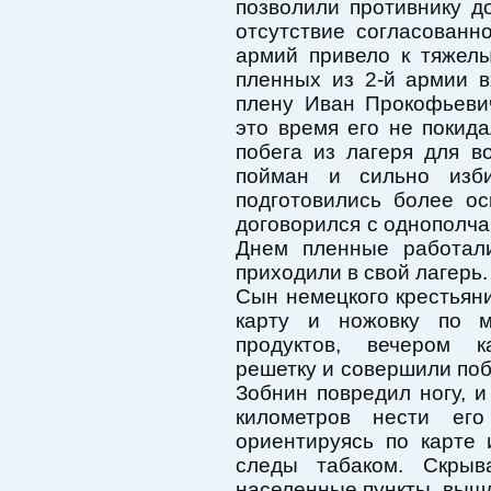
позволили противнику д
отсутствие согласованн
армий привело к тяжел
пленных из 2-й армии в
плену Иван Прокофьеви
это время его не покид
побега из лагеря для 
пойман и сильно изб
подготовились более о
договорился с однополч
Днем пленные работали
приходили в свой лагерь.
Сын немецкого крестьян
карту и ножовку по м
продуктов, вечером к
решетку и совершили поб
Зобнин повредил ногу, 
километров нести его
ориентируясь по карте 
следы табаком. Скрыв
населенные пункты, вышл