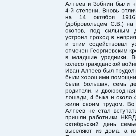
Алпеев и Зобнин были 
4-й степени. Вновь отли
на 14 октября 1916,
(добровольцем С.В.) на
окопов, под сильным д
устроил проход в непри
и этим содействовал у
отмечен Георгиевским кр
в младшие урядники. В
колесо гражданской войн
Иван Алпеев был трудол
были хорошими помощник
была большая, семь де
родители, и двоюродная
лошади, 4 быка и около 
жили своим трудом. Во
Алпеев не стал вступат
пришли работники НКВД
октябрьский день семь
выселяют из дома, а и