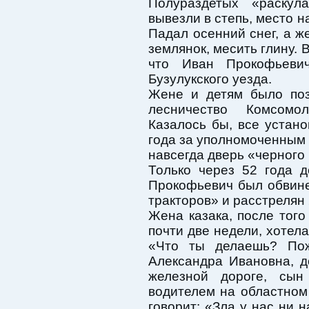
Полураздетых «раску
вывезли в степь, место 
Падал осенний снег, а ж
землянок, месить глину. 
что Иван Прокофьеви
Бузулукского уезда.
Жене и детям было поз
лесничество Комсомо
Казалось бы, все устан
года за уполномоченным
навсегда дверь «черного
Только через 52 года д
Прокофьевич был обвине
тракторов» и расстрелян 
Жена казака, после того
почти две недели, хотел
«Что ты делаешь? Пож
Александра Ивановна, д
железной дороге, сы
водителем на областном
говорит: «Зла у нас ни н