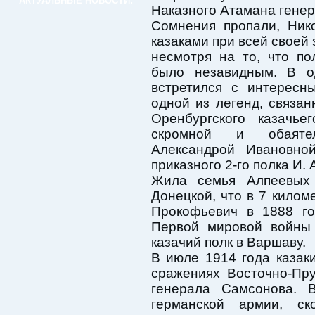
АКТУАЛЬНЫЕ НОВОСТИ:
Наказного Атамана гене
Сомнения пропали, Нико
казаками при всей своей
несмотря на то, что п
было незавидным. В о
встретился с интересн
одной из легенд, связан
Оренбургского казачье
скромной и обаяте
Александрой Ивановно
приказного 2-го полка И. 
Жила семья Алпеевых 
Донецкой, что в 7 килом
Прокофьевич в 1888 го
Первой мировой войны 
казачий полк в Варшаву.
В июле 1914 года казак
сражениях Восточно-Пр
генерала Самсонова. 
германской армии, с