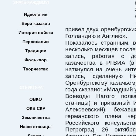
ЗНАТЬ КАЖДОМУ!
Идеология
Вера казаков
привел двух оренбургски
История войска
Голландию и Англию».
Персоналии
Показалось странным, 
несколько месяцев после
Традиции
запись, работая с д
Фольклор
казачества в РГВИА (в
наткнулся на очень ин
Творчество
запись, сделанную Н
Оренбургскому казачье
СТРУКТУРА
года сказано: «Младший у
Воеводы Нагого полк
ОВКО
станицы) и приказный 
ОКВ СКР
Алексеевский), бежа
германского плена ч
Землячества
Российского консульс
Наши станицы
Петроград, 26 октяб
Кадеты