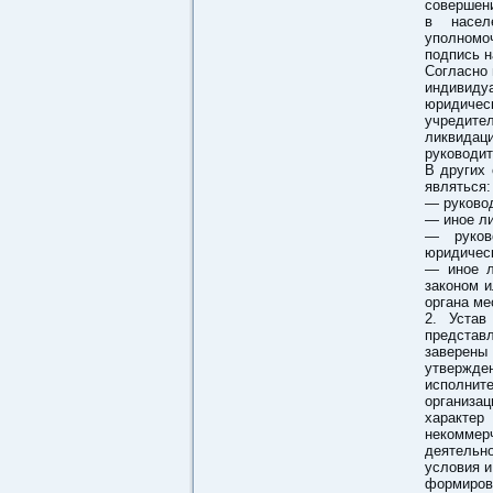
совершени
в насел
уполномо
подпись н
Согласно 
индивид
юридическ
учредител
ликвида
руководит
В других 
являться:
— руковод
— иное ли
— руково
юридическ
— иное л
законом и
органа ме
2. Устав
представ
заверены
утвержде
исполнит
организа
характе
некоммер
деятельно
условия и
формиров