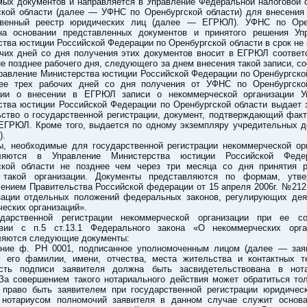
мых документов и направляется в Управление Федеральной налоговой 
ской области (далее — УФНС по Оренбургской области) для внесения
твенный реестр юридических лиц (далее — ЕГРЮЛ). УФНС по Оре
на основании представленных документов и принятого решения Уп
тва юстиции Российской Федерации по Оренбургской области в срок не
очих дней со дня получения этих документов вносит в ЕГРЮЛ соотве
не позднее рабочего дня, следующего за днем внесения такой записи, с
равление Министерства юстиции Российской Федерации по Оренбургско
ее трех рабочих дней со дня получения от УФНС по Оренбургско
ии о внесении в ЕГРЮЛ записи о некоммерческой организации У
ства юстиции Российской Федерации по Оренбургской области выдает 
ьство о государственной регистрации, документ, подтверждающий факт
 ЕГРЮЛ. Кроме того, выдается по одному экземпляру учредительных д
).
ы, необходимые для государственной регистрации некоммерческой орг
вляются в Управление Министерства юстиции Российской Феде
ской области не позднее чем через три месяца со дня принятия 
 такой организации. Документы представляются по формам, утв
лением Правительства Российской федерации от 15 апреля 2006г. №212
зации отдельных положений федеральных законов, регулирующих дея
еских организаций».
дарственной регистрации некоммерческой организации при ее с
твии с п.5 ст.13.1 Федерального закона «О некоммерческих орга
ляются следующие документы:
ение ф. РН 0001, подписанное уполномоченным лицом (далее — заяв
м его фамилии, имени, отчества, места жительства и контактных т
сть подписи заявителя должна быть засвидетельствована в нот
 За совершением такого нотариального действия может обратиться тол
право быть заявителем при государственной регистрации юридическ
 нотариусом полномочий заявителя в данном случае служит основ