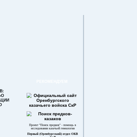
РЕКОМЕНДУЕМ
В:
«О
АЦИИ
О
Проект "Поиск предков" - помощь в
исследовании казачьей генеалогии
Первый (Оренбургский) отдел ОКВ