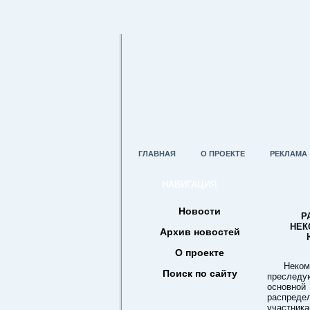
ГЛАВНАЯ
О ПРОЕКТЕ
РЕКЛАМА
НАВИГАЦИЯ
Новости
Р
НЕК
Архив новостей
О проекте
Неко
Поиск по сайту
преслед
основн
распред
участни