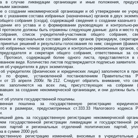
а в случае ликвидации организации и иные положения, предус
ными законами.
ие о создании некоммерческой организации и об утверждении ее учре
в с указанием состава избранных (назначенных) органов в двух экземпл
общего собрания (схода), содержащий сведения о создании казачьего
ждении его устава и о формировании руководящих и контрольно-ре
 В протоколе должны быть отражены следующие данные: дата и место п
обрания, список учредителей-участников общего собрания, с
енном и персональном составе рабочих органов (президиум, секретариа
принятых решений и результаты голосования по ним; сведения (фамил
 об избранных членах руководящих и контрольно-ревизионных органов,
председателя и секретаря общего собрания, ответственных за со
а. Протокол, содержащий более одного листа, представляется в 
ванном виде. Количество листов подтверждается подписью заявителя.
ия об учредителях в двух экземплярах.
 об учредителях (физических и юридических лицах) заполняются в при
ию по форме, установленной постановлением Правительства Ро
и от 15 апреля 2006г. №212. Следует обратить внимание, что св
елях заполняются на всех лиц, присутствующих на собрании (
овавших за создание некоммерческой организации, и они должны быть 
м.
нт об уплате государственной пошлины.
ственная пошлина за государственную регистрацию юридическ
ется в размерах, предусмотренных ст.333.33 Налогового кодекса Р
и.
няшний день за государственную регистрацию некоммерческой органи
ием государственной регистрации ликвидации и государственной ре
ских партий и региональных отделений политических партий, упл
а в сумме 2000 руб.
арственную регистрацию изменений, вносимых в учредительные 