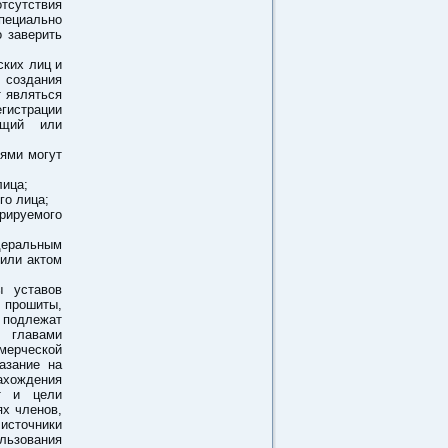
отсутствия
ециально
 заверить
ских лиц и
создания
т являться
егистрации
ющий или
лями могут
лица;
го лица;
рируемого
деральным
 или актом
ы уставов
 прошиты,
 подлежат
, главами
мерческой
азание на
хождения
ет и цели
ях членов,
 источники
льзования