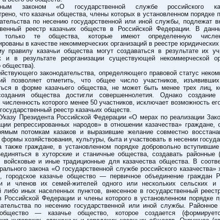
ьным законом «О государственной службе российского каз
рено, что казачьи общества, члены которых в установленном порядке 
зательства по несению государственной или иной службы, подлежат в
твенный реестр казачьих обществ в Российской Федерации. В данн
я только те общества, которые имеют определенную числе
ированы в качестве некоммерческих организаций в реестре юридических
у правилу казачьи общества могут создаваться в результате их уч
к и в результате реорганизации существующей некоммерческой ор
о общества).
ействующего законодательства, определяющего правовой статус неком
ций позволяет отметить, что общее число участников, изъявивши
ться в форме казачьего общества, не может быть менее трех лиц, к
оздания общества достигли совершеннолетия. Однако создание 
 численность которого менее 50 участников, исключает возможность ег
государственный реестр казачьих обществ.
 Указу Президента Российской Федерации «О мерах по реализации Зак
ации репрессированных народов» в отношении казачества» граждане, 
рямым потомкам казаков и выразившие желание совместно восстана
 формы хозяйствования, культуры, быта и участвовать в несении госуд
а также граждане, в установленном порядке добровольно вступившие 
ъединяться в хуторские и станичные общества, создавать районные (
, войсковые и иные традиционные для казачества общества. В соотве
рального закона «О государственной службе российского казачества» 
е, городское казачье общество — первичное объединение граждан Р
и и членов их семей-жителей одного или нескольких сельских и 
й либо иных населенных пунктов, внесенное в государственный реестр
в Российской Федерации и члены которого в установленном порядке п
зательства по несению государственной или иной службы. Районное 
общество — казачье общество, которое создается (формирует