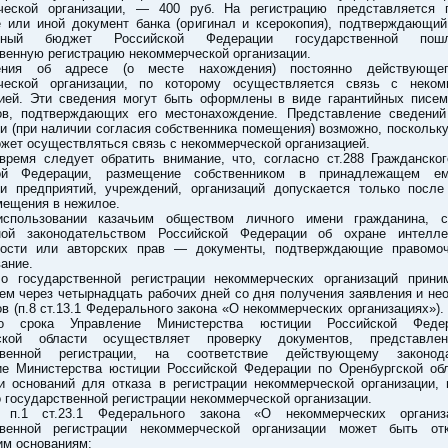
ческой организации, — 400 руб. На регистрацию представляется 
е или иной документ банка (оригинал и ксерокопия), подтверждающий
ьный бюджет Российской Федерации государственной по
венную регистрацию некоммерческой организации.
ения об адресе (о месте нахождения) постоянно действующег
ческой организации, по которому осуществляется связь с неком
цией. Эти сведения могут быть оформлены в виде гарантийных писем
ов, подтверждающих его местонахождение. Представление сведени
 (при наличии согласия собственника помещения) возможно, поскольк
жет осуществляться связь с некоммерческой организацией.
время следует обратить внимание, что, согласно ст.288 Гражданског
кой Федерации, размещение собственником в принадлежащем е
и предприятий, учреждений, организаций допускается только после
мещения в нежилое.
спользовании казачьим обществом личного имени гражданина, с
ой законодательством Российской Федерации об охране интелле
ности или авторских прав — документы, подтверждающие правомо
ание.
о государственной регистрации некоммерческих организаций прини
ем через четырнадцать рабочих дней со дня получения заявления и н
в (п.8 ст.13.1 Федерального закона «О некоммерческих организациях»).
ого срока Управление Министерства юстиции Российской Феде
гской области осуществляет проверку документов, представле
твенной регистрации, на соответствие действующему законода
ие Министерства юстиции Российской Федерации по Оренбургской обл
ии оснований для отказа в регистрации некоммерческой организации, 
 государственной регистрации некоммерческой организации.
 п.1 ст.23.1 Федерального закона «О некоммерческих органи
твенной регистрации некоммерческой организации может быть от
м основаниям: