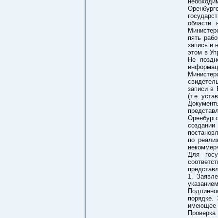
необходи
Оренбург
государс
области 
Министерс
пять раб
запись и 
этом в Уп
Не поздн
информац
Министер
свидетел
записи в
(т.е. устав
Документ
предста
Оренбург
создании
постанов
по реали
некоммерч
Для госу
соответс
представ
1. Заявл
указание
Подлинно
порядке.
имеющее 
Проверка