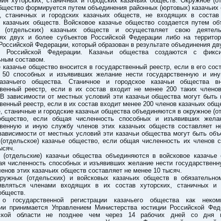
ия хуторских, станичных и городских казачьих обществ. Окружное (о
бщество формируется путем объединения районных (юртовых) казачьих
х, станичных и городских казачьих обществ, не входящих в состав
) казачьих обществ. Войсковое казачье общество создается путем об
 (отдельских) казачьих обществ и осуществляет свою деятел
иях двух и более субъектов Российской Федерации либо на территор
Российской Федерации, который образован в результате объединения дв
в Российской Федерации. Казачьи общества создаются с фикс
ьным составом.
 казачье общество вносится в государственный реестр, если в его сос
 50 способных и изъявивших желание нести государственную и ин
азачьего общества. Станичное и городское казачьи общества в
твенный реестр, если в их состав входит не менее 200 таких членов
 В зависимости от местных условий эти казачьи общества могут быть 
венный реестр, если в их состав входит менее 200 членов казачьих общ
, станичные и городские казачьи общества объединяются в окружное (о
общество, если общая численность способных и изъявивших жела
твенную и иную службу членов этих казачьих обществ составляет н
зависимости от местных условий эти казачьи общества могут быть об
 (отдельское) казачье общество, если общая численность их членов с
ысяч.
 (отдельские) казачьи общества объединяются в войсковое казачье 
ая численность способных и изъявивших желание нести государственн
енов этих казачьих обществ составляет не менее 10 тысяч.
ружных (отдельских) и войсковых казачьих обществ в обязательно
вляться членами входящих в их состав хуторских, станичных и 
обществ.
о государственной регистрации казачьего общества как неком
ции принимается Управлением Министерства юстиции Российской Фед
ской области не позднее чем через 14 рабочих дней со дня 