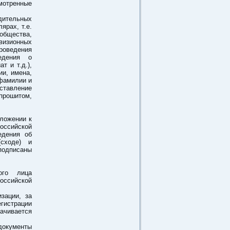
мотренные
дительных
ярах, т.е.
 общества,
визионных
роведения
ведения о
т и т.д.),
ии, имена,
 фамилии и
ставление
прошитом,
ложении к
ссийской
едения об
сходе) и
подписаны
ого лица
оссийской
зации, за
гистрации
ачивается
документы