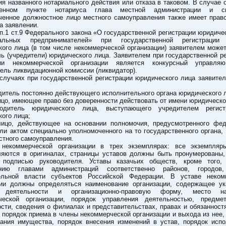
я названного нотариального действия или отказа в таковом. В случае 
енном пункте нотариуса глава местной администрации и сп
ченное должностное лицо местного самоуправления также имеет право
а заявлении.
п.1 ст.9 Федерального закона «О государственной регистрации юридиче
уальных предпринимателей» при государственной регистрации 
ого лица (в том числе некоммерческой организации) заявителем може
ь (учредители) юридического лица. Заявителем при государственной р
ции некоммерческой организации является конкурсный управля
ель ликвидационной комиссии (ликвидатор).
случаях при государственной регистрации юридического лица заявите
итель постоянно действующего исполнительного органа юридического 
цо, имеющее право без доверенности действовать от имени юридическо
дитель юридического лица, выступающего учредителем регист
ого лица;
ицо, действующее на основании полномочия, предусмотренного фе
ли актом специально уполномоченного на то государственного органа,
стного самоуправления.
 некоммерческой организации в трех экземплярах: все экземпляр
ляются в оригиналах, страницы уставов должны быть пронумерованы,
 подписью руководителя. Уставы казачьих обществ, кроме того,
нию главами администраций соответственно районов, городов
ельной власти субъектов Российской Федерации. В уставе неком
ции должны определяться наименование организации, содержащее ук
р деятельности и организационно-правовую форму, место на
ческой организации, порядок управления деятельностью, предм
сти, сведения о филиалах и представительствах, правах и обязанност
 порядок приема в члены некоммерческой организации и выхода из нее,
ания имущества, порядок внесения изменений в устав, порядок испо