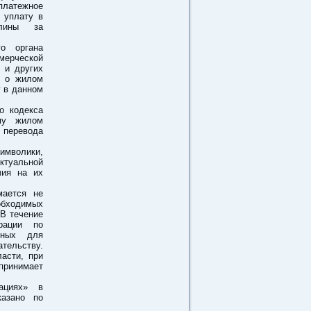
платежное
 уплату в
шлины за
о органа
мерческой
 и других
й о жилом
у в данном
о кодекса
му жилом
 перевода
имволики,
ктуальной
чия на их
мается не
еобходимых
 В течение
рации по
нных для
тельству.
асти, при
принимает
зациях» в
казано по