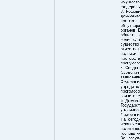
имуществ
федераль
3. Решен
документо
протокол 
об утвер
органов.
общего с
количеств
существо 
отчества)
подписи 
протокол
пронумеро
4. Сведен
Сведения
заявлен
Федераци
учредит
проголос
заявителе
5. Докуме
Государ
уплачива
Федераци
На сегод
исключен
политиче
госпошлин
За госуд