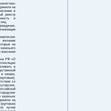
ачества»
приняли на
несению в
ый реестр
нность и
 лиц.
реждения,
ганизации
мерческих
х желание
оторые на
казачьего
о внесения
она РФ «О
относящие
вливать и
арственной
в казаки,
юртовые),
тствии со
хуторское,
оссийской
городских
 казачьих
риняли на
(юртовое)
ся) путем