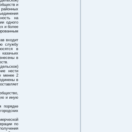
тдельское)
 обществ и
 районных
ъединения
ьность на
ии одного
ух и более
ированным
тав входит
ую службу
носятся в
 казачьих
внесены в
еств.
тдельское)
ние нести
е менее 2
ъединены в
оставляет
общество,
ую и иную
м порядке
городских
мерческой
ерации по
получения