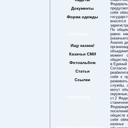
Федерал
Документы
предусмот
себя обя
Форма одежды
государс
вносятс
зарегистр
По общем
равно ка
ПОЛЕЗНОЕ
(казачьег
Анализ д
Ищу казака!
организа
объедини
Казачьи СМИ
момент с
общества,
Фотоальбом
в Единый 
Согласно
Статьи
реабилит
себя к п
Ссылки
развивать
службы, 
могут об
окружные
СТАТИСТИКА
ст.2 Феде
станично
Федераци
поселени
обществ 
себя обя
казачье 