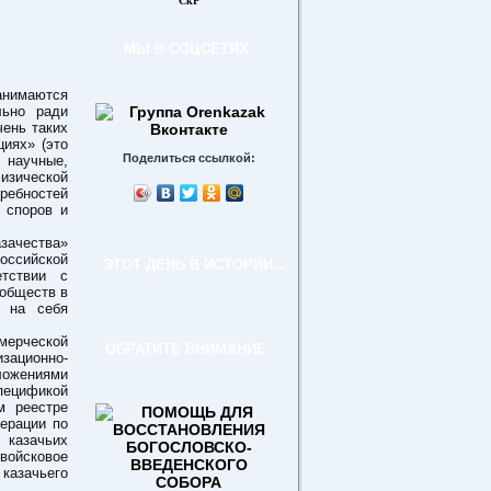
СкР
МЫ В СОЦСЕТЯХ
анимаются
льно ради
чень таких
циях» (это
Поделиться ссылкой:
 научные,
изической
ребностей
 споров и
зачества»
оссийской
ЭТОТ ДЕНЬ В ИСТОРИИ…
етствии с
 обществ в
и на себя
мерческой
ОБРАТИТЕ ВНИМАНИЕ
зационно-
ложениями
пецификой
м реестре
ерации по
 казачьих
 войсковое
казачьего