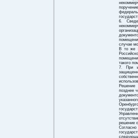
некоммер
поручени
федерал
государст
6. Свед
некоммер
организа
документ
помещении
случае мо
В то же 
Российс
помещени
такого по
7. При и
защищенн
собствен
использов
Решение 
позднее ч
документо
указанн
Оренбур
государс
Управлен
отсутств
решение о
Согласно
государс
следующи