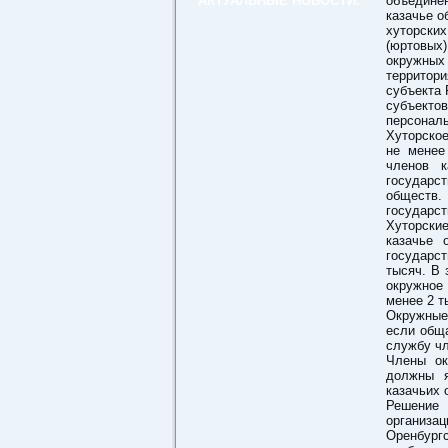
АКТУАЛЬНЫЕ НОВОСТИ:
объединен
казачье о
хуторски
(юртовых
окружных
территор
субъекта 
субъекто
персонал
Хуторское
не менее
членов к
государс
обществ.
государст
Хуторские
казачье 
государс
тысяч. В 
окружное
менее 2 т
Окружные
если общ
службу чл
Члены ок
должны я
казачьих 
Решение 
организа
Оренбург