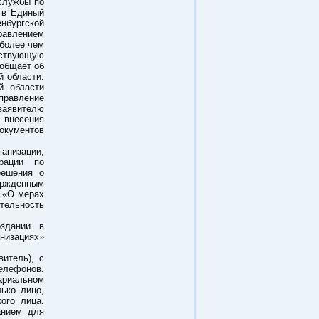
службы по
 в Единый
нбургской
равлением
 более чем
тствующую
ообщает об
й области.
й области
правление
заявителю
 внесения
окументов
анизации,
рации по
решения о
ержденным
 «О мерах
тельность
оздании в
низациях»
итель), с
елефонов.
ариальном
ько лицо,
ого лица.
анием для