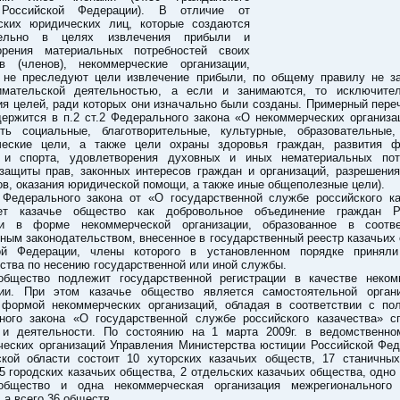
 Российской Федерации). В отличие от
ских юридических лиц, которые создаются
тельно в целях извлечения прибыли и
орения материальных потребностей своих
ов (членов), некоммерческие организации,
, не преследуют цели извлечение прибыли, по общему правилу не з
имательской деятельностью, а если и занимаются, то исключите
я целей, ради которых они изначально были созданы. Примерный пере
ержится в п.2 ст.2 Федерального закона «О некоммерческих организа
ть социальные, благотворительные, культурные, образовательные,
ческие цели, а также цели охраны здоровья граждан, развития ф
 и спорта, удовлетворения духовных и иных нематериальных пот
 защиты прав, законных интересов граждан и организаций, разрешения
в, оказания юридической помощи, а также иные общеполезные цели).
 Федерального закона от «О государственной службе российского ка
ет казачье общество как добровольное объединение граждан Р
и в форме некоммерческой организации, образованное в соотв
ым законодательством, внесенное в государственный реестр казачьих
ой Федерации, члены которого в установленном порядке принял
ства по несению государственной или иной службы.
общество подлежит государственной регистрации в качестве неком
ции. При этом казачье общество является самостоятельной органи
 формой некоммерческих организаций, обладая в соответствии с по
ного закона «О государственной службе российского казачества» с
 и деятельности. По состоянию на 1 марта 2009г. в ведомственно
ческих организаций Управления Министерства юстиции Российской Фед
ской области состоит 10 хуторских казачьих обществ, 17 станичных
5 городских казачьих общества, 2 отдельских казачьих общества, одно
общество и одна некоммерческая организация межрегионального 
 а всего 36 обществ.