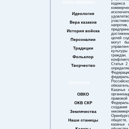
ЗНАТЬ КАЖДОМУ!
кодекса
коммерче
исключи
Идеология
удовлетв
участник
Вера казаков
напротив
предприн
История войска
достижени
целей сод
Персоналии
могут бы
управлен
Традиции
культуры
граждан,
Фольклор
конфликто
Статья 2
Творчество
определя
Федераци
федеральн
Российск
СТРУКТУРА
обязатель
Казачье 
ОВКО
организа
правовой
ОКВ СКР
Федераль
создания
Землячества
некоммер
Оренбург
Наши станицы
обществ, 
казачье 
Кадеты
общества,