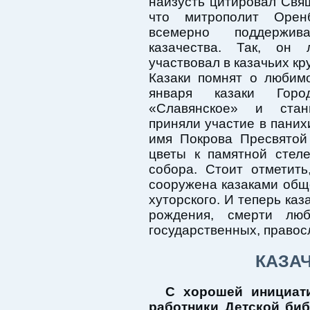
наизусть цитировал Свя
что митрополит Орен
всемерно поддержив
казачества. Так, он 
участвовал в казачьих кру
Казаки помнят о любим
января казаки Город
«Славянское» и стан
приняли участие в паних
имя Покрова Пресвятой
цветы к памятной стел
собора. Стоит отметит
сооружена казаками общ
хуторского. И теперь каз
рождения, смерти лю
государственных, правос
КАЗА
С хорошей инициат
работники Детской биб