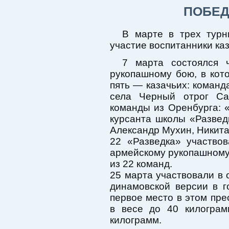
ПОБЕД
В марте в трех турн
участие воспитанники ка
7 марта состоялся 
рукопашному бою, в кот
пять — казачьих: команд
села Черный отрог Са
команды из Оренбурга: «
курсанта школы «Развед
Александр Мухин, Никита
22 «Разведка» участво
армейскому рукопашному 
из 22 команд.
25 марта участвовали в
динамовской версии в г
первое место в этом пр
в весе до 40 килогра
килограмм.