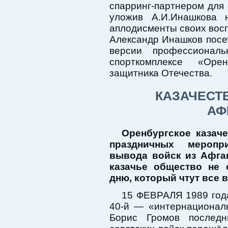
спарринг-партнером для 
уложив А.И.Инашкова 
аплодисменты своих восп
Александр Инашков посе
версии профессиональ
спорткомплексе «Ор
защитника Отечества.
КАЗАЧЕСТ
АФ
Оренбургское казаче
праздничных меропр
вывода войск из Афган
казачье общество не
дню, который чтут все
15 ФЕВРАЛЯ 1989 года
40-й — «интернационал
Борис Громов последн