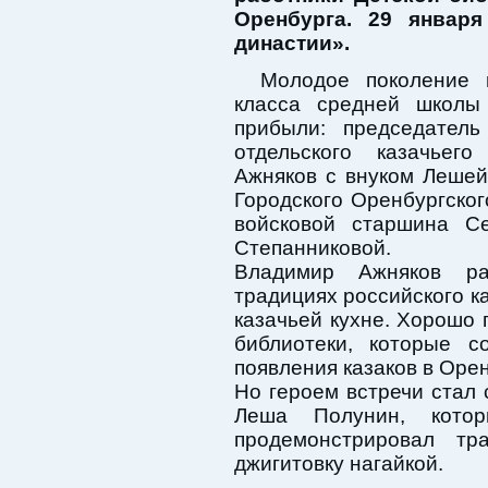
Оренбурга. 29 январ
династии».
Молодое поколение п
класса средней школ
прибыли: председатель
отдельского казачьег
Ажняков с внуком Леше
Городского Оренбургског
войсковой старшина С
Степанниковой.
Владимир Ажняков ра
традициях российского к
казачьей кухне. Хорошо 
библиотеки, которые 
появления казаков в Орен
Но героем встречи стал
Леша Полунин, кото
продемонстрировал тр
джигитовку нагайкой.