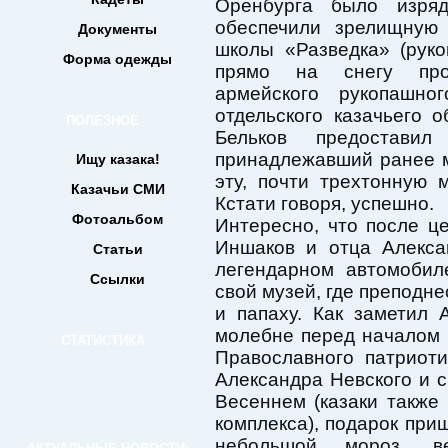
Оренбурга было изряд
обеспечили зрелищную 
Документы
школы «Разведка» (рук
Форма одежды
прямо на снегу про
армейского рукопашно
отдельского казачьего
ПОЛЕЗНОЕ
Бельков предостав
принадлежавший ранее 
Ищу казака!
эту, почти трехтонную 
Казачьи СМИ
Кстати говоря, успешно.
Фотоальбом
Интересно, что после ц
Иншаков и отца Алекса
Статьи
легендарном автомобил
Ссылки
свой музей, где преподне
и папаху. Как заметил 
молебне перед началом 
СТАТИСТИКА
Православного патриотич
Александра Невского и с
Весеннем (казаки также
комплекса), подарок приш
небольшой мороз, 