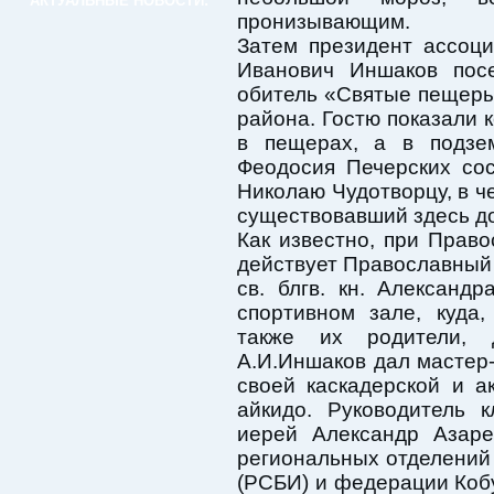
АКТУАЛЬНЫЕ НОВОСТИ:
пронизывающим.
Затем президент ассоц
Иванович Иншаков посе
обитель «Святые пещеры
района. Гостю показали 
в пещерах, а в подзе
Феодосия Печерских со
Николаю Чудотворцу, в ч
существовавший здесь до
Как известно, при Прав
действует Православный 
св. блгв. кн. Александ
спортивном зале, куда
также их родители, 
А.И.Иншаков дал мастер-
своей каскадерской и а
айкидо. Руководитель 
иерей Александр Азаре
региональных отделений
(РСБИ) и федерации Кобу