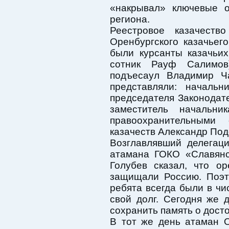
«накрывал» ключевые о
региона.
Реестровое казачество
Оренбургского казачьег
были курсанты казачьи
сотник Рауф Салимов
подъесаул Владимир Ч
представляли: начальн
председателя Законодат
заместитель начальн
правоохранительными
казачеств Александр Под
Возглавлявший делегац
атамана ГОКО «Славянс
Голубев сказал, что ор
защищали Россию. Поэт
ребята всегда были в ч
свой долг. Сегодня же 
сохранить память о дост
В тот же день атаман О