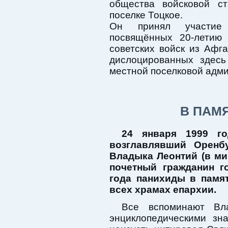
общества войсковой с
поселке Тоцкое.
Он принял участие 
посвящённых 20-летию 
советских войск из Афг
дислоцированных здесь
местной поселковой адм
В ПАМ
24 января 1999 г
возглавлявший Оренб
Владыка Леонтий (в м
почетный гражданин г
года панихиды в памя
всех храмах епархии.
Все вспоминают Вла
энциклопедическими зн