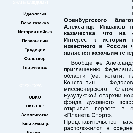
ЗНАТЬ КАЖДОМУ!
Идеология
Оренбургского благ
Вера казаков
Александр Иншаков п
История войска
казачества, что на 
Интерес к истории 
Персоналии
известного в России
Традиции
является казачьим гене
Фольклор
Вообще же Александр
Творчество
приглашению Федерации
области (ее, кстати, 
Константин Федоро
СТРУКТУРА
миссионерского благ
Бузулукской епархии ие
ОВКО
фонда духовного воз
ОКВ СКР
открытие первого в о
«Планета Спорт».
Землячества
Представительство ка
Наши станицы
расположился в средн
Кадеты