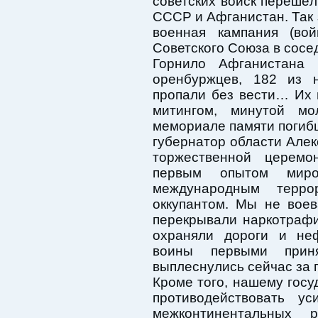
советских войск перешё
СССР и Афганистан. Так 
военная кампания (во
Советского Союза в сосе
Горнило Афганистана
оренбуржцев, 182 из 
пропали без вести… Их 
митингом, минутой м
мемориале памяти погибш
губернатор области Але
торжественной церем
первым опытом мир
международным терр
оккупантом. Мы не вое
перекрывали наркотрафи
охраняли дороги и неф
воины первыми приня
выплеснулись сейчас за
Кроме того, нашему госу
противодействовать у
межконтинентальных 