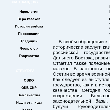
ЗНАТЬ КАЖДОМУ!
Идеология
Вера казаков
История войска
Персоналии
Традиции
В своём обращении к 
исторические заслуги ка
Фольклор
российской государс
Творчество
Дальнего Востока, разви
Отметил также полезные
казаков. В частности,
СТРУКТУРА
Осетии во время военной
Как следует из выступл
ОВКО
государство, как и в ист
ОКВ СКР
казачестве. Сегодня г
Землячества
возрождении. Больш
законодательной базы
Наши станицы
будучи Руководител
Кадеты