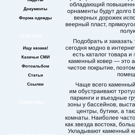
обладающий повышенно
Документы
орнаменты будут долго В
веерных дорожек испо
Форма одежды
веерный пласт, прямоугол
полук
ПОЛЕЗНОЕ
Подобрать и заказать 
сегодня модно в интерне
Ищу казака!
есть каталог товара и
Казачьи СМИ
каменный ковер — это а
Фотоальбом
чистое покрытие, поэтом
помеще
Статьи
Чаще всего каменный 
Ссылки
им обустраивают тротуа
паркинги и въездные гр
СТАТИСТИКА
зоны у бассейнов, выст
центры, бутики, а та
комнаты. Наиболее часто
как звезда востока, боль
Укладывают каменный ко