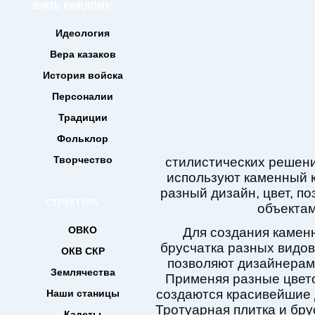
ЗНАТЬ КАЖДОМУ!
Идеология
Вера казаков
История войска
Персоналии
Традиции
Фольклор
Творчество
стилистических решени
используют каменный к
разный дизайн, цвет, п
СТРУКТУРА
объектам
ОВКО
Для создания каменн
брусчатка разных видов
ОКВ СКР
позволяют дизайнерам 
Землячества
Применяя разные цвет
создаются красивейшие 
Наши станицы
Тротуарная плитка и бру
Кадеты