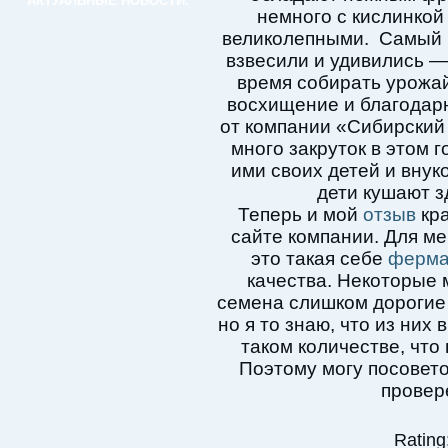
АКТУАЛЬНЫЕ НОВОСТИ:
немного с кислинкой
великолепными. Самый к
взвесили и удивились — 
время собирать урожай
восхищение и благодарн
от компании «Сибирский 
много закруток в этом 
ими своих детей и внуко
дети кушают з
Теперь и мой
отзыв
кра
сайте компании. Для м
это такая себе
ферм
качества. Некоторые 
семена слишком дорогие 
но я то знаю, что из них
таком количестве, что
Поэтому могу посовето
провер
Rating: