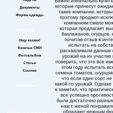
Важно изначально купит
которые принесут ожидае
Документы
такие компании, которы
Форма одежды
поэтому продают исклю
компаниям смело мо
которая предлагает вы
ПОЛЕЗНОЕ
баклажанов, огурцов, 
почитав отзыв в инт
Ищу казака!
испытать на собст
Казачьи СМИ
расхваливали данные с
Фотоальбом
урожай на их участке 
поверить, что это все и
Статьи
этом году испытать вс
Ссылки
семена томатов, огурцов
что если один сорт не 
какой-то урожай. Однако
СТАТИСТИКА
я заметил, что практичес
все успешно противос
были достаточно разным
нам с женой понравил
обладают нежным фру