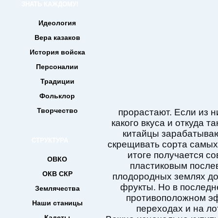
ЗНАТЬ КАЖДОМУ!
Идеология
Вера казаков
История войска
Персоналии
Традиции
Фольклор
Творчество
прорастают. Если из н
какого вкуса и откуда та
китайцы зарабатываю
СТРУКТУРА
скрещивать сорта самых 
итоге получается со
ОВКО
пластиковым послев
ОКВ СКР
плодородных землях до
фрукты. Но в последн
Землячества
противоположном эф
Наши станицы
переходах и на ло
Кадеты