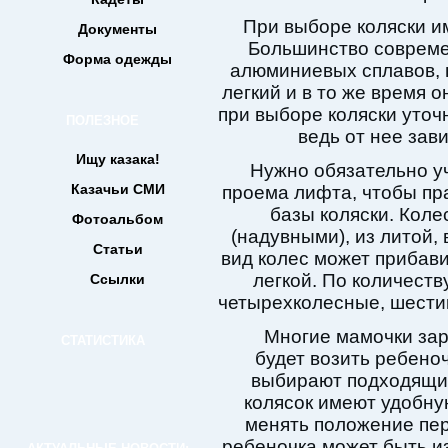
При выборе коляски и
Документы
Большинство совреме
Форма одежды
алюминиевых сплавов, 
легкий и в то же время 
при выборе коляски уточ
ПОЛЕЗНОЕ
ведь от нее зав
Ищу казака!
Нужно обязательно у
Казачьи СМИ
проема лифта, чтобы пр
базы коляски. Коле
Фотоальбом
(надувными), из литой,
Статьи
вид колес может прибави
легкой. По количеств
Ссылки
четырехколесные, шести
Многие мамочки зар
СТАТИСТИКА
будет возить ребеноч
выбирают подходящий
колясок имеют удобную
менять положение пе
ребеночка может быть из