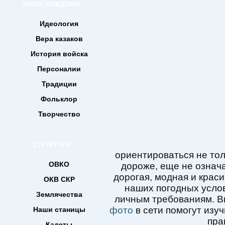
ЗНАТЬ КАЖДОМУ!
Идеология
Вера казаков
История войска
Персоналии
Традиции
Фольклор
Творчество
СТРУКТУРА
ориентироваться не тол
ОВКО
дороже, еще не означа
дорогая, модная и краси
ОКВ СКР
наших погодных услов
Землячества
личным требованиям.
В
фото
в сети помогут изу
Наши станицы
пра
Кадеты