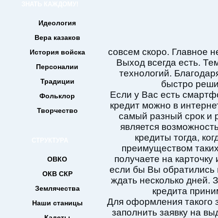
ЗНАТЬ КАЖДОМУ!
Идеология
Вера казаков
совсем скоро. Главное н
История войска
Выход всегда есть. Те
Персоналии
технологий. Благодар
Традиции
быстро реши
Если у Вас есть смартфо
Фольклор
кредит можно в интерне
Творчество
самый разный срок и
является возможность
кредиты тогда, ко
СТРУКТУРА
преимуществом таких 
получаете на карточку 
ОВКО
если бы Вы обратились в
ОКВ СКР
ждать несколько дней. 
Землячества
кредита приним
Для оформления такого з
Наши станицы
заполнить заявку на вы
Кадеты