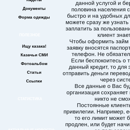
данной услугой и бе
Документы
половина населения с
быстро и на удобных дл
Форма одежды
можете сразу же узнать
заплатить за пользовани
клиент знае
ПОЛЕЗНОЕ
Чтобы оформить займ 
Ищу казака!
заявку вносятся паспор
телефон. Не обязател
Казачьи СМИ
Если беспокоитесь о т
Фотоальбом
данный кредит, то для
Статьи
отправить деньги перевод
через сист
Ссылки
Все данные о Вас бу
организация сохраняет
никто не смо
СТАТИСТИКА
Постоянные клиент
привилегии. Например, е
то его лимит может 
продлен, или будет нач