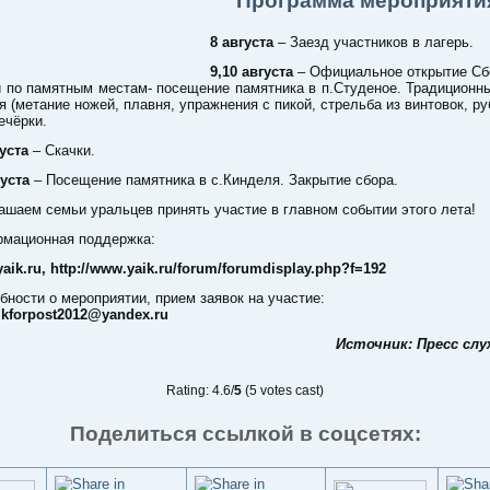
Программа мероприяти
8 августа
– Заезд участников в лагерь.
9,10 августа
– Официальное открытие Сб
 по памятным местам- посещение памятника в п.Студеное. Традиционн
я (метание ножей, плавня, упражнения с пикой, стрельба из винтовок, ру
ечёрки.
густа
– Скачки.
густа
– Посещение памятника в с.Кинделя. Закрытие сбора.
ашаем семьи уральцев принять участие в главном событии этого лета!
мационная поддержка:
aik.ru, http://www.yaik.ru/forum/forumdisplay.php?f=192
бности о мероприятии, прием заявок на участие:
ikforpost2012@yandex.ru
Источник: Пресс сл
Rating: 4.6/
5
(5 votes cast)
Поделиться ссылкой в соцсетях: