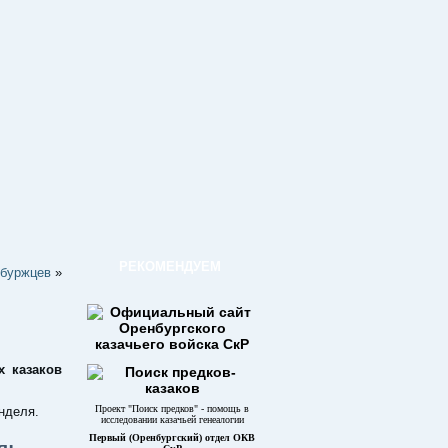
РЕКОМЕНДУЕМ
нбуржцев
»
х казаков
Проект "Поиск предков" - помощь в
инделя.
исследовании казачьей генеалогии
Первый (Оренбургский) отдел ОКВ