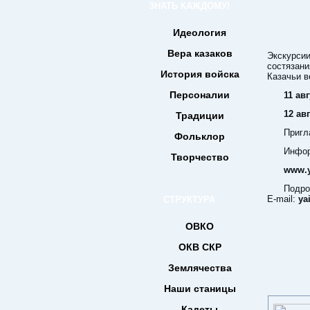
ЗНАТЬ КАЖДОМУ!
Идеология
Вера казаков
Экскурсии
состязани
История войска
Казачьи в
Персоналии
11 ав
12 ав
Традиции
Пригл
Фольклор
Инфор
Творчество
www.y
Подро
E-mail:
ya
СТРУКТУРА
ОВКО
ОКВ СКР
Землячества
Наши станицы
Кадеты