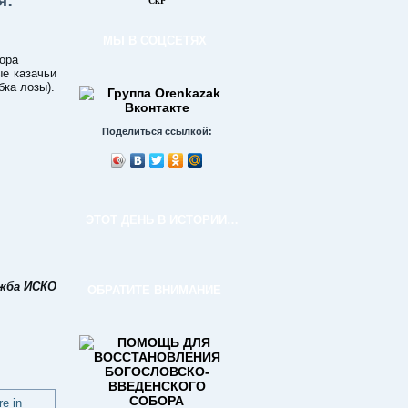
я:
СкР
МЫ В СОЦСЕТЯХ
ора
ые казачьи
бка лозы).
Поделиться ссылкой:
ЭТОТ ДЕНЬ В ИСТОРИИ…
ужба ИСКО
ОБРАТИТЕ ВНИМАНИЕ