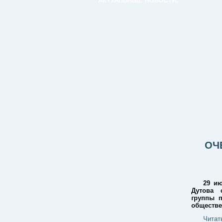
АКТУАЛЬНЫЕ НОВОСТИ:
ОЧ
29 ию
Дутова 
группы п
обществе
Читат