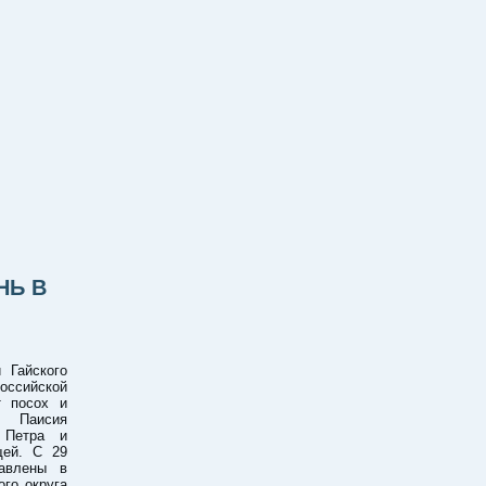
НЬ В
 Гайского
оссийской
т посох и
о Паисия
 Петра и
щей. С 29
авлены в
ого округа