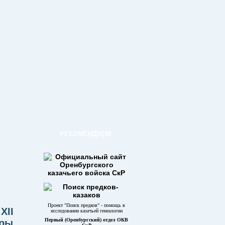
РЕКОМЕНДУЕМ
Проект "Поиск предков" - помощь в
XII
исследовании казачьей генеалогии
Первый (Оренбургский) отдел ОКВ
уры