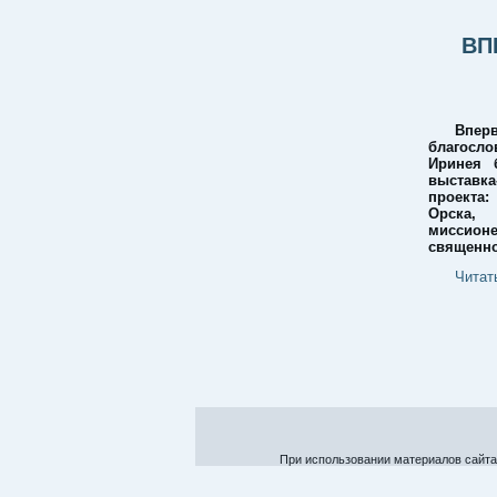
ВП
Впе
благосл
Иринея 
выставка
проекта:
Орска,
миссио
священно
Читат
При использовании материалов сайта