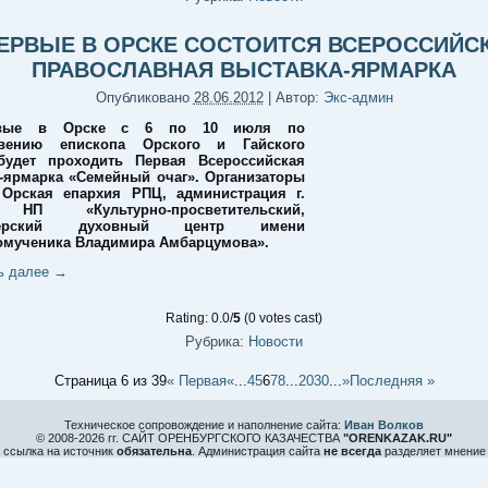
ЕРВЫЕ В ОРСКЕ СОСТОИТСЯ ВСЕРОССИЙС
ПРАВОСЛАВНАЯ ВЫСТАВКА-ЯРМАРКА
Опубликовано
28.06.2012
|
Автор:
Экс-админ
рвые в Орске с 6 по 10 июля по
овению епископа Орского и Гайского
будет проходить Первая Всероссийская
-ярмарка «Семейный очаг». Организаторы
 Орская епархия РПЦ, администрация г.
 НП «Культурно-просветительский,
нерский духовный центр имени
мученика Владимира Амбарцумова».
ь далее
→
Rating: 0.0/
5
(0 votes cast)
Рубрика:
Новости
Страница 6 из 39
« Первая
«
...
4
5
6
7
8
...
20
30
...
»
Последняя »
Техническое сопровождение и наполнение сайта:
Иван Волков
© 2008-
2026 гг. САЙТ ОРЕНБУРГСКОГО КАЗАЧЕСТВА
"ORENKAZAK.RU"
 ссылка на источник
обязательна
. Администрация сайта
не всегда
разделяет мнение 