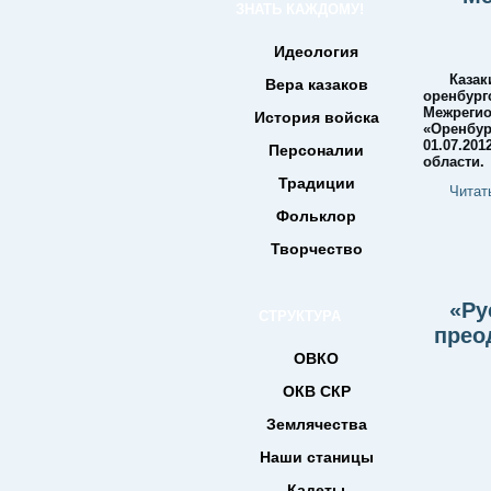
ЗНАТЬ КАЖДОМУ!
Идеология
Казак
Вера казаков
оренбур
Межреги
История войска
«Оренбур
01.07.2
Персоналии
области.
Традиции
Читат
Фольклор
Творчество
«Ру
СТРУКТУРА
прео
ОВКО
ОКВ СКР
Землячества
Наши станицы
Кадеты