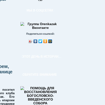
СкР
МЫ В СОЦСЕТЯХ
Поделиться ссылкой:
ЭТОТ ДЕНЬ В ИСТОРИИ…
оем,
анице
ОБРАТИТЕ ВНИМАНИЕ
 посетил
ого клуба
ак. Его
ь епархии
рудники