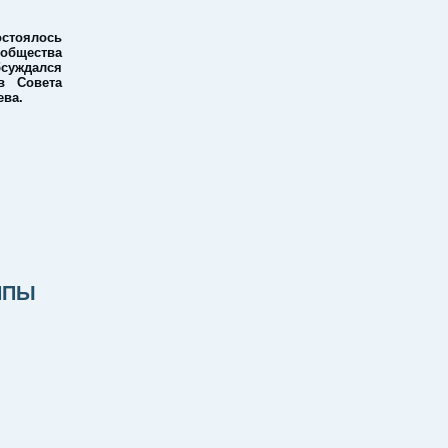
остоялось
 общества
суждался
в Совета
ева.
ППЫ