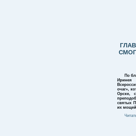
ГЛА
СМОГ
По бл
Ирине
Всеросс
очаг», к
Орске, 
преподоб
святых П
их мощей
Читат