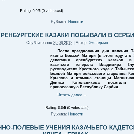
Rating: 0.0/
5
(0 votes cast)
Рубрика:
Новости
РЕНБУРГСКИЕ КАЗАКИ ПОБЫВАЛИ В СЕРБ
Опубликовано
29.06.2012
|
Автор:
Экс-админ
После празднования дня явления Т
иконы Божьей Матери (в этом году это 
делегация оренбургских казаков в
казачьего генерала Владимира Глух
руководителя Крестного хода с Табынск
Божьей Матери войскового старшины Ко
Крылова и атамана станицы Магнитная
Дениса Котельникова посетили б
православную Республику Сербия.
Читать далее
→
Rating: 0.0/
5
(0 votes cast)
Рубрика:
Новости
ННО-ПОЛЕВЫЕ УЧЕНИЯ КАЗАЧЬЕГО КАДЕТС