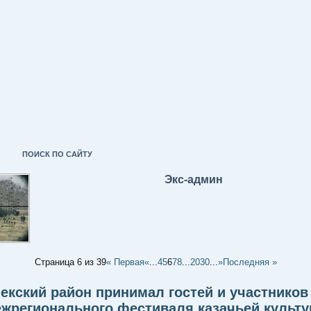
ПОИСК ПО САЙТУ
Экс-админ
Страница 6 из 39
« Первая
«
...
4
5
6
7
8
...
20
30
...
»
Последняя »
екский район принимал гостей и участников 
жрегионального фестиваля казачьей культ