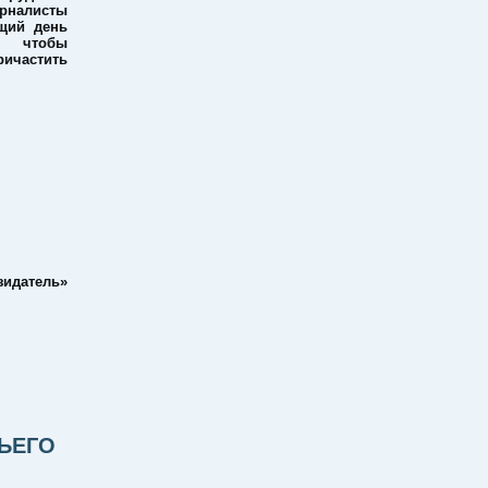
урналисты
щий день
, чтобы
ичастить
зидатель»
ЬЕГО