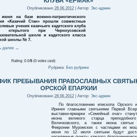
КЛУБА «ЕРМАК»
Опубликовано
28.06.2012
|
Автор:
Экс-админ
7 июня на базе военно-патриотического
ния «Казачий Стан» прошли совместные
олевые учения казачьего кадетского клуба
», открытого при Черноусовской
зовательной школе и кадетского класса
кой школы № 7.
ь далее
→
Rating: 0.0/
5
(0 votes cast)
Рубрика:
Без рубрики
ФИК ПРЕБЫВАНИЯ ПРАВОСЛАВНЫХ СВЯТЫ
ОРСКОЙ ЕПАРХИИ
Опубликовано
28.06.2012
|
Автор:
Экс-админ
По благословению епископа Орского и
Иринея главными святынями Первой Всер
выставки-ярмарки «Семейный очаг» стану
икона великого старца преподобног
Величковского, а также икона святых
Февронии Муромских с частицами их мо
июня по 12 июля святыни будут дост
населенные пункты каждого благочинническ