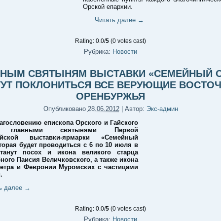
Орской епархии.
Читать далее
→
Rating: 0.0/
5
(0 votes cast)
Рубрика:
Новости
ВНЫМ СВЯТЫНЯМ ВЫСТАВКИ «СЕМЕЙНЫЙ О
УТ ПОКЛОНИТЬСЯ ВСЕ ВЕРУЮЩИЕ ВОСТО
ОРЕНБУРЖЬЯ
Опубликовано
28.06.2012
|
Автор:
Экс-админ
агословению епископа Орского и Гайского
я главными святынями Первой
ийской выставки-ярмарки «Семейный
оторая будет проводиться с 6 по 10 июля в
станут посох и икона великого старца
ного Паисия Величковского, а также икона
етра и Февронии Муромских с частицами
.
ь далее
→
Rating: 0.0/
5
(0 votes cast)
Рубрика:
Новости