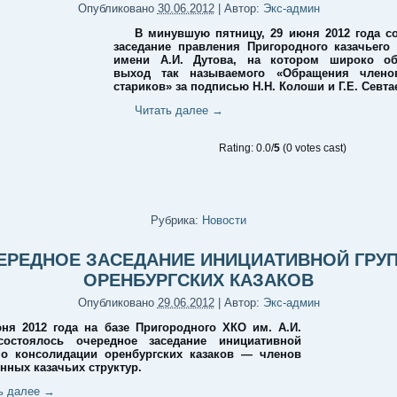
Опубликовано
30.06.2012
|
Автор:
Экс-админ
В минувшую пятницу, 29 июня 2012 года с
заседание правления Пригородного казачьего
имени А.И. Дутова, на котором широко об
выход так называемого «Обращения члено
стариков» за подписью Н.Н. Колоши и Г.Е. Севта
Читать далее
→
Rating: 0.0/
5
(0 votes cast)
Рубрика:
Новости
ЕРЕДНОЕ ЗАСЕДАНИЕ ИНИЦИАТИВНОЙ ГРУ
ОРЕНБУРГСКИХ КАЗАКОВ
Опубликовано
29.06.2012
|
Автор:
Экс-админ
ня 2012 года на базе Пригородного ХКО им. А.И.
состоялось очередное заседание инициативной
о консолидации оренбургских казаков — членов
нных казачьих структур.
ь далее
→