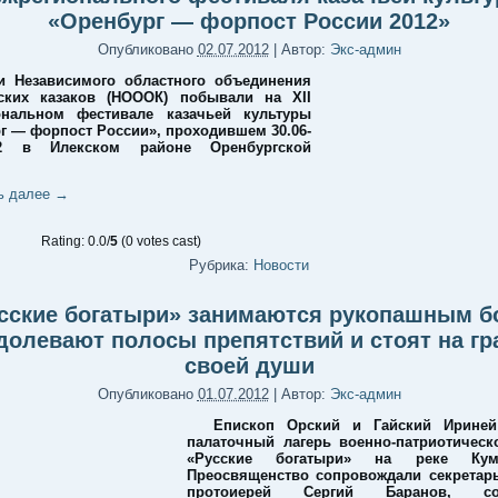
«Оренбург — форпост России 2012»
Опубликовано
02.07.2012
|
Автор:
Экс-админ
и Независимого областного объединения
гских казаков (НОООК) побывали на XII
ональном фестивале казачьей культуры
г — форпост России», проходившем 30.06-
012 в Илекском районе Оренбургской
ь далее
→
Rating: 0.0/
5
(0 votes cast)
Рубрика:
Новости
сские богатыри» занимаются рукопашным б
долевают полосы препятствий и стоят на гр
своей души
Опубликовано
01.07.2012
|
Автор:
Экс-админ
Епископ Орский и Гайский Ириней
палаточный лагерь военно-патриотическ
«Русские богатыри» на реке Кум
Преосвященство сопровождали секретар
протоиерей Сергий Баранов, сот