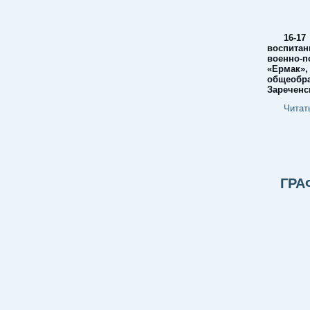
16-1
воспита
военно-п
«Ермак
общеобра
Зареченс
Читат
ГРА