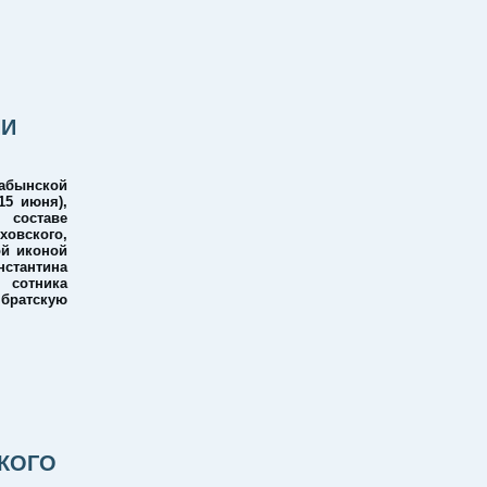
ИИ
абынской
15 июня),
 составе
овского,
ой иконой
нстантина
 сотника
ратскую
КОГО