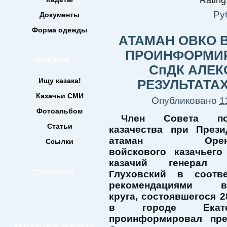
Rating:
Ру
Документы
Форма одежды
АТАМАН ОВКО 
ПРОИНФОРМИР
ПОЛЕЗНОЕ
СпДК АЛЕК
Ищу казака!
РЕЗУЛЬТАТА
Казачьи СМИ
Опубликовано
1
Фотоальбом
Член Совета п
Статьи
казачества при Прези
атаман Оренбу
Ссылки
войскового казачьего
казачий генерал 
СТАТИСТИКА
Глуховский в соотв
рекомендациями во
круга, состоявшегося 
в городе Екатери
проинформировал пре