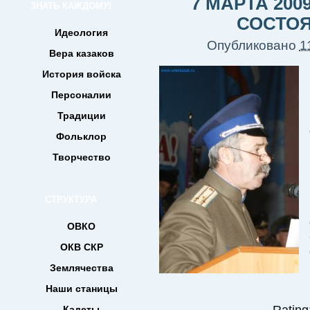
7 МАРТА 200
ЗНАТЬ КАЖДОМУ!
СОСТОЯ
Идеология
Опубликовано
1
Вера казаков
История войска
Персоналии
Традиции
Фольклор
Творчество
СТРУКТУРА
ОВКО
ОКВ СКР
Землячества
Наши станицы
Кадеты