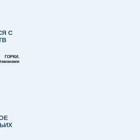
СЯ С
ТВ
, ГОРКИ.
таманами
ВОЕ
ЬИХ