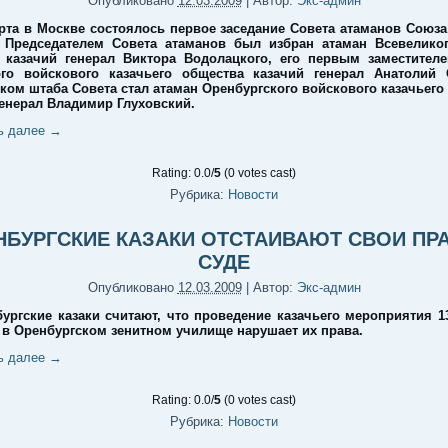
Опубликовано
12.03.2009
|
Автор:
Экс-админ
рта в Москве состоялось первое заседание Совета атаманов Союза
 Председателем Совета атаманов был избран атаман Всевелико
 казачий генерал Виктора Водолацкого, его первым заместител
го войскового казачьего общества казачий генерал Анатолий 
ком штаба Совета стал атаман Оренбургского войскового казачьего
генерал Владимир Глуховский.
ь далее
→
Rating: 0.0/
5
(0 votes cast)
Рубрика:
Новости
НБУРГСКИЕ КАЗАКИ ОТСТАИВАЮТ СВОИ ПРА
СУДЕ
Опубликовано
12.03.2009
|
Автор:
Экс-админ
ургские казаки считают, что проведение казачьего мероприятия 1
а в Оренбургском зенитном училище нарушает их права.
ь далее
→
Rating: 0.0/
5
(0 votes cast)
Рубрика:
Новости