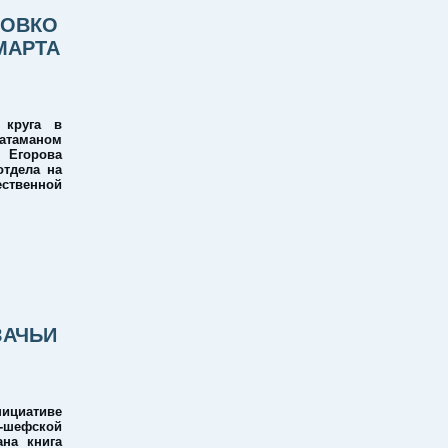
 ОВКО
МАРТА
 круга в
таманом
 Егорова
отдела на
ственной
ЗАЧЬИ
нициативе
-шефской
ана книга