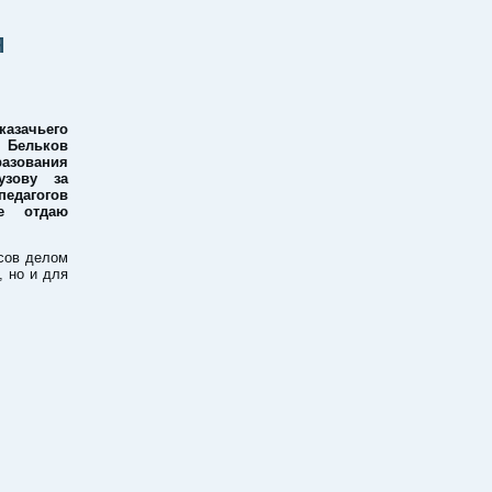
Я
казачьего
 Бельков
азования
узову за
едагогов
це отдаю
рсов делом
, но и для