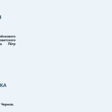
Я
йскового
оветского
на Пётр
КА
 Чернов.