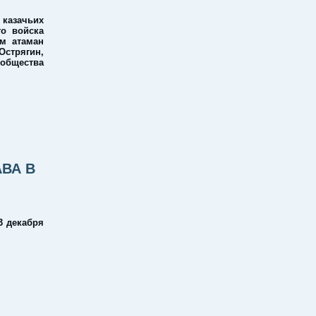
 казачьих
го войска
ем атаман
Острягин,
 общества
ВА В
3 декабря