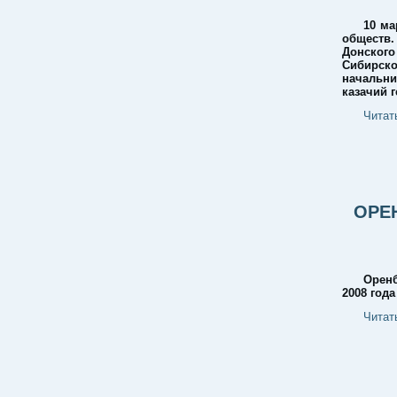
10 ма
обществ.
Донского
Сибирско
начальни
казачий 
Читат
ОРЕ
Оренб
2008 год
Читат