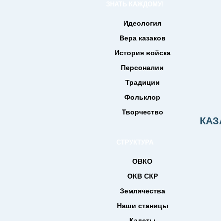
ЗНАТЬ КАЖДОМУ!
Идеология
Вера казаков
История войска
Персоналии
Традиции
Фольклор
Творчество
КАЗ
СТРУКТУРА
ОВКО
ОКВ СКР
Землячества
Наши станицы
Кадеты