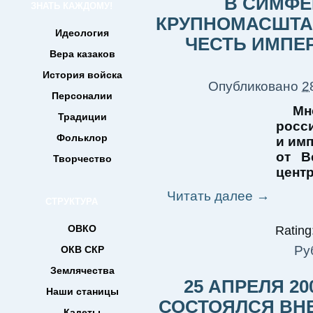
В СИМФЕ
ЗНАТЬ КАЖДОМУ!
КРУПНОМАСШТА
Идеология
ЧЕСТЬ ИМПЕ
Вера казаков
История войска
Опубликовано
2
Персоналии
М
Традиции
росс
Фольклор
и им
от В
Творчество
цент
Читать далее
→
СТРУКТУРА
ОВКО
Rating:
Ру
ОКВ СКР
Землячества
25 АПРЕЛЯ 20
Наши станицы
СОСТОЯЛСЯ ВН
Кадеты