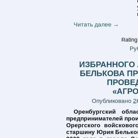
Читать далее
→
Rating:
Ру
ИЗБРАННОГО
БЕЛЬКОВА П
ПРОВЕ
«АГРО
Опубликовано
2
Оренбургский обл
предпринимателей про
Орергского войсковог
старшину Юрия Бельков