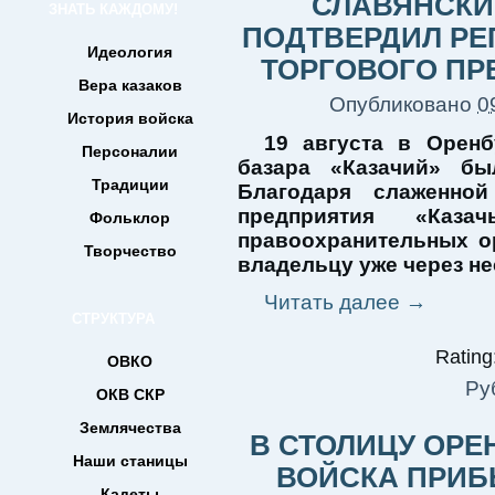
СЛАВЯНСКИ
ЗНАТЬ КАЖДОМУ!
ПОДТВЕРДИЛ Р
Идеология
ТОРГОВОГО ПР
Вера казаков
Опубликовано
0
История войска
19 августа в Оренб
Персоналии
базара «Казачий» бы
Традиции
Благодаря слаженной
предприятия «Каза
Фольклор
правоохранительных о
Творчество
владельцу уже через не
Читать далее
→
СТРУКТУРА
Rating:
ОВКО
Ру
ОКВ СКР
Землячества
В СТОЛИЦУ ОРЕ
Наши станицы
ВОЙСКА ПРИБ
Кадеты