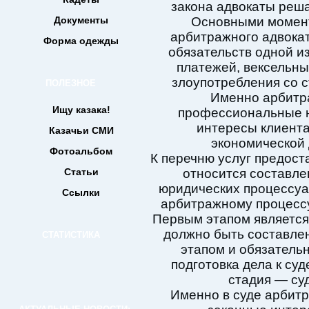
закона адвокаты реш
Документы
Основными момент
арбитражного адвока
Форма одежды
обязательств одной и
платежей, вексельны
злоупотребления со 
ПОЛЕЗНОЕ
Именно арбитр
Ищу казака!
профессиональные ю
интересы клиента
Казачьи СМИ
экономической 
Фотоальбом
К перечню услуг предос
Статьи
относится составле
юридических процессуа
Ссылки
арбитражному процессу
Первым этапом является 
должно быть составле
СТАТИСТИКА
этапом и обязатель
подготовка дела к су
стадия — су
Именно в суде арбит