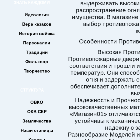
выдерживать высоки
ЗНАТЬ КАЖДОМУ!
распространение огня
Идеология
имущества. В магазине
выбор противопожа
Вера казаков
к
История войска
Особенности Против
Персоналии
Высокая Прот
Традиции
Противопожарные двери
Фольклор
соответствия и прошли 
Творчество
температур. Они спосо
огня и задержать 
обеспечивает дополните
СТРУКТУРА
вы
Надежность и Прочнос
ОВКО
высококачественных мат
ОКВ СКР
«Магазин01» отличаются
устойчивы к механиче
Землячества
надежную за
Наши станицы
Разнообразие Моделей и
Кадеты