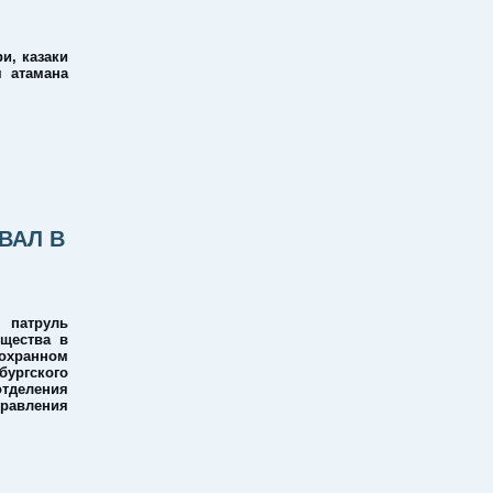
и, казаки
м атамана
ВАЛ В
патруль
бщества в
охранном
ургского
деления
равления