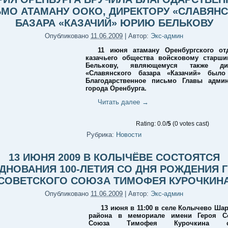
МО АТАМАНУ ООКО, ДИРЕКТОРУ «СЛАВЯН
БАЗАРА «КАЗАЧИЙ» ЮРИЮ БЕЛЬКОВУ
Опубликовано
11.06.2009
|
Автор:
Экс-админ
11 июня атаману Оренбургского отд
казачьего общества войсковому старш
Белькову, являющемуся также дир
«Славянского базара «Казачий» было
Благодарственное письмо Главы админ
города Оренбурга.
Читать далее
→
Rating: 0.0/
5
(0 votes cast)
Рубрика:
Новости
13 ИЮНЯ 2009 В КОЛЫЧЁВЕ СОСТОЯТСЯ
ДНОВАНИЯ 100-ЛЕТИЯ СО ДНЯ РОЖДЕНИЯ 
СОВЕТСКОГО СОЮЗА ТИМОФЕЯ КУРОЧКИН
Опубликовано
11.06.2009
|
Автор:
Экс-админ
13 июня в 11:00 в селе Колычево Ша
района в мемориале имени Героя Со
Союза Тимофея Курочкина со