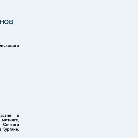
АНОВ
ойскового
частие в
итинге,
Святого
 Кургане.