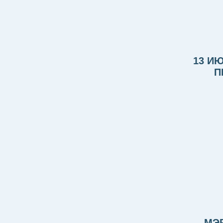
13 И
П
МЭ