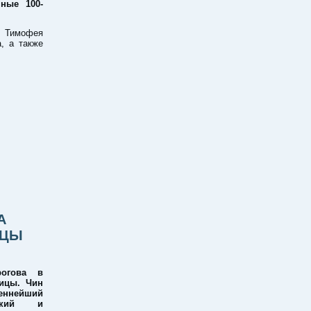
ные 100-
и Тимофея
а, а также
А
ИЦЫ
огова в
ицы. Чин
еннейший
гский и