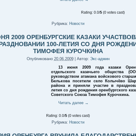
Rating: 0.0/
5
(0 votes cast)
Рубрика:
Новости
ЮНЯ 2009 ОРЕНБУРГСКИЕ КАЗАКИ УЧАСТВОВ
РАЗДНОВАНИИ 100-ЛЕТИЯ СО ДНЯ РОЖДЕН
ТИМОФЕЯ КУРОЧКИНА
Опубликовано
20.06.2009
|
Автор:
Экс-админ
13 июня 2009 года казаки Оренб
отдельского казачьего общества (О
руководством атамана войскового стар
Белькова посетили село Колычёво Шар
района и приняли участие в празднова
летия со дня рождения оренбургского каза
Советского Союза Тимофея Курочкина.
Читать далее
→
Rating: 0.0/
5
(0 votes cast)
Рубрика:
Новости
РИЯ ОРЕНБУРГА ВРУЧИЛА БЛАГОДАРСТВЕН