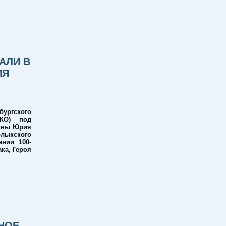
АЛИ В
ИЯ
ургского
ОКО) под
шины Юрия
лыкского
нии 100-
ка, Героя
НОЕ