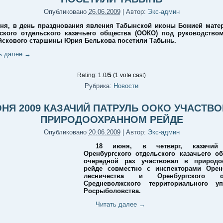
Опубликовано
26.06.2009
|
Автор:
Экс-админ
ня, в день празднования явления Табынской иконы Божией матер
ского отдельского казачьего общества (ООКО) под руководство
скового старшины Юрия Белькова посетили Табынь.
ь далее
→
Rating: 1.0/
5
(1 vote cast)
Рубрика:
Новости
ЮНЯ 2009 КАЗАЧИЙ ПАТРУЛЬ ООКО УЧАСТВО
ПРИРОДООХРАННОМ РЕЙДЕ
Опубликовано
20.06.2009
|
Автор:
Экс-админ
18 июня, в четверг, казачий 
Оренбургского отдельского казачьего о
очередной раз участвовал в природо
рейде совместно с инспекторами Оренб
лесничества и Оренбургского от
Средневолжского территориального уп
Росрыболовства.
Читать далее
→