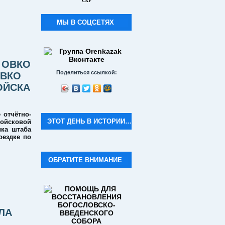
СкР
МЫ В СОЦСЕТЯХ
 ОВКО
Поделиться ссылкой:
ОВКО
ОЙСКА
 отчётно-
ЭТОТ ДЕНЬ В ИСТОРИИ…
войсковой
ка штаба
оездке по
ОБРАТИТЕ ВНИМАНИЕ
ЛА