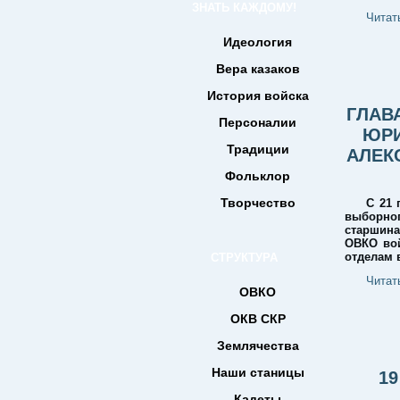
ЗНАТЬ КАЖДОМУ!
Читат
Идеология
Вера казаков
История войска
ГЛАВ
Персоналии
ЮРИ
Традиции
АЛЕК
Фольклор
Творчество
С 21 
выборног
старшин
ОВКО вой
отделам 
СТРУКТУРА
Читат
ОВКО
ОКВ СКР
Землячества
Наши станицы
1
Кадеты