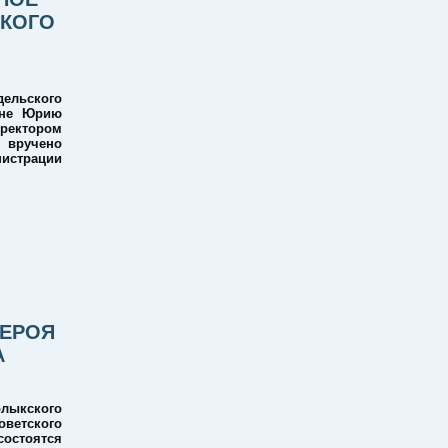
СКОГО
ельского
ине Юрию
ектором
 вручено
истрации
ГЕРОЯ
А
рлыкского
ветского
стоятся