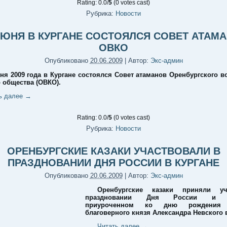
Rating: 0.0/
5
(0 votes cast)
Рубрика:
Новости
ИЮНЯ В КУРГАНЕ СОСТОЯЛСЯ СОВЕТ АТАМ
ОВКО
Опубликовано
20.06.2009
|
Автор:
Экс-админ
ня 2009 года в Кургане состоялся Совет атаманов Оренбургского в
о общества (ОВКО).
ь далее
→
Rating: 0.0/
5
(0 votes cast)
Рубрика:
Новости
ОРЕНБУРГСКИЕ КАЗАКИ УЧАСТВОВАЛИ В
ПРАЗДНОВАНИИ ДНЯ РОССИИ В КУРГАНЕ
Опубликовано
20.06.2009
|
Автор:
Экс-админ
Оренбургские казаки приняли у
праздновании Дня России и м
приуроченном ко дню рождения 
благоверного князя Александра Невского в
Читать далее
→