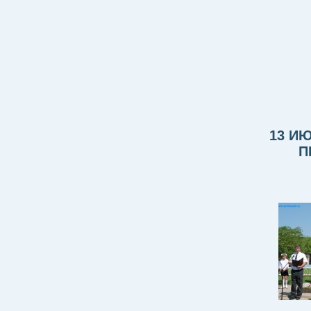
13 И
П