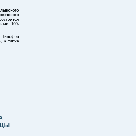
рлыкского
ветского
стоятся
ные 100-
и Тимофея
а, а также
А
ИЦЫ