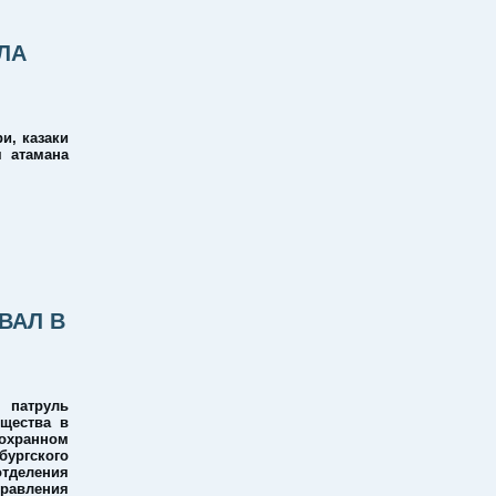
ЛА
и, казаки
м атамана
ВАЛ В
патруль
бщества в
охранном
ургского
деления
равления