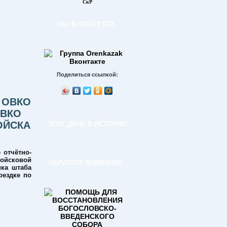
СкР
МЫ В СОЦСЕТЯХ
Поделиться ссылкой:
 ОВКО
ОВКО
ОЙСКА
ЭТОТ ДЕНЬ В ИСТОРИИ…
 отчётно-
войсковой
ОБРАТИТЕ ВНИМАНИЕ
ка штаба
оездке по