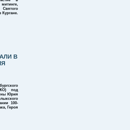
итинге,
Святого
 Кургане.
АЛИ В
ИЯ
ургского
ОКО) под
шины Юрия
лыкского
нии 100-
ка, Героя