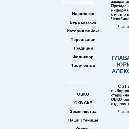
заседан
ЗНАТЬ КАЖДОМУ!
Презид
информац
Идеология
отчётно-
Челябинс
Вера казаков
Читат
История войска
Персоналии
Традиции
Фольклор
ГЛАВ
ЮРИ
Творчество
АЛЕК
СТРУКТУРА
С 21 
выборног
ОВКО
старшин
ОВКО вой
ОКВ СКР
отделам 
Землячества
Читат
Наши станицы
Кадеты