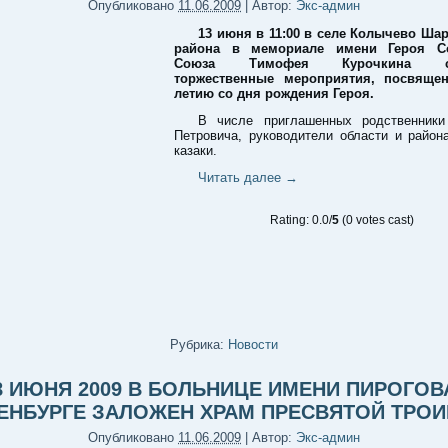
Опубликовано
11.06.2009
|
Автор:
Экс-админ
13 июня в 11:00 в селе Колычево Ша
района в мемориале имени Героя Со
Союза Тимофея Курочкина со
торжественные мероприятия, посвящен
летию со дня рождения Героя.
В числе приглашенных родственник
Петровича, руководители области и район
казаки.
Читать далее
→
Rating: 0.0/
5
(0 votes cast)
Рубрика:
Новости
8 ИЮНЯ 2009 В БОЛЬНИЦЕ ИМЕНИ ПИРОГОВ
ЕНБУРГЕ ЗАЛОЖЕН ХРАМ ПРЕСВЯТОЙ ТРО
Опубликовано
11.06.2009
|
Автор:
Экс-админ