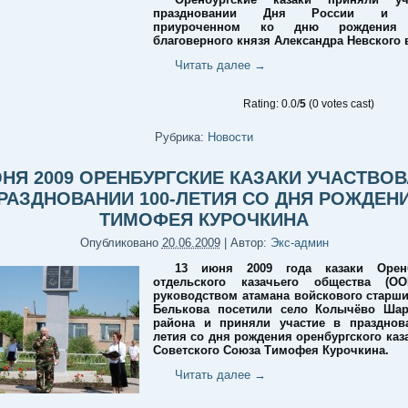
праздновании Дня России и м
приуроченном ко дню рождения 
благоверного князя Александра Невского в
Читать далее
→
Rating: 0.0/
5
(0 votes cast)
Рубрика:
Новости
ЮНЯ 2009 ОРЕНБУРГСКИЕ КАЗАКИ УЧАСТВОВ
РАЗДНОВАНИИ 100-ЛЕТИЯ СО ДНЯ РОЖДЕН
ТИМОФЕЯ КУРОЧКИНА
Опубликовано
20.06.2009
|
Автор:
Экс-админ
13 июня 2009 года казаки Оренб
отдельского казачьего общества (О
руководством атамана войскового стар
Белькова посетили село Колычёво Шар
района и приняли участие в празднова
летия со дня рождения оренбургского каза
Советского Союза Тимофея Курочкина.
Читать далее
→