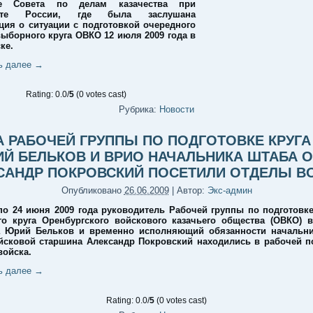
ие Совета по делам казачества при
енте России, где была заслушана
ия о ситуации с подготовкой очередного
выборного круга ОВКО 12 июля 2009 года в
ке.
ь далее
→
Rating: 0.0/
5
(0 votes cast)
Рубрика:
Новости
А РАБОЧЕЙ ГРУППЫ ПО ПОДГОТОВКЕ КРУГА
Й БЕЛЬКОВ И ВРИО НАЧАЛЬНИКА ШТАБА 
САНДР ПОКРОВСКИЙ ПОСЕТИЛИ ОТДЕЛЫ В
Опубликовано
26.06.2009
|
Автор:
Экс-админ
по 24 июня 2009 года руководитель Рабочей группы по подготовке
о круга Оренбургского войскового казачьего общества (ОВКО) 
а Юрий Бельков и временно исполняющий обязанности начальни
сковой старшина Александр Покровский находились в рабочей п
войска.
ь далее
→
Rating: 0.0/
5
(0 votes cast)