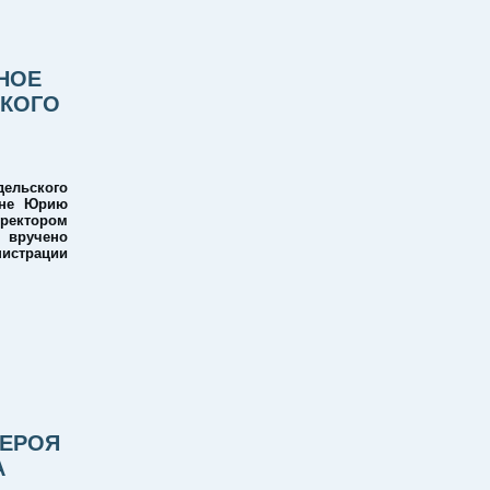
НОЕ
СКОГО
ельского
ине Юрию
ектором
 вручено
истрации
ГЕРОЯ
А