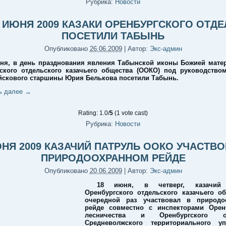
Рубрика:
Новости
9 ИЮНЯ 2009 КАЗАКИ ОРЕНБУРГСКОГО ОТДЕ
ПОСЕТИЛИ ТАБЫНЬ
Опубликовано
26.06.2009
|
Автор:
Экс-админ
ня, в день празднования явления Табынской иконы Божией матер
ского отдельского казачьего общества (ООКО) под руководство
скового старшины Юрия Белькова посетили Табынь.
ь далее
→
Rating: 1.0/
5
(1 vote cast)
Рубрика:
Новости
ЮНЯ 2009 КАЗАЧИЙ ПАТРУЛЬ ООКО УЧАСТВО
ПРИРОДООХРАННОМ РЕЙДЕ
Опубликовано
20.06.2009
|
Автор:
Экс-админ
18 июня, в четверг, казачий 
Оренбургского отдельского казачьего о
очередной раз участвовал в природо
рейде совместно с инспекторами Оренб
лесничества и Оренбургского от
Средневолжского территориального уп