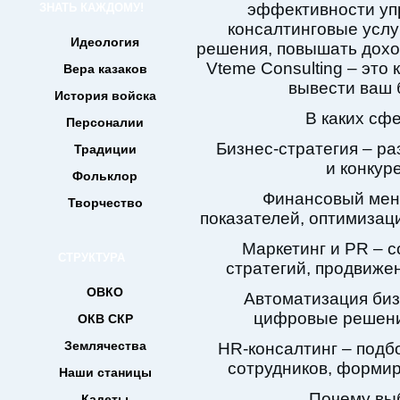
эффективности уп
ЗНАТЬ КАЖДОМУ!
консалтинговые услу
Идеология
решения, повышать доход
Vteme Consulting – это
Вера казаков
вывести ваш 
История войска
В каких сф
Персоналии
Бизнес-стратегия – ра
Традиции
и конкур
Фольклор
Финансовый мен
Творчество
показателей, оптимизац
Маркетинг и PR – 
СТРУКТУРА
стратегий, продвижен
ОВКО
Автоматизация биз
цифровые решени
ОКВ СКР
Землячества
HR-консалтинг – подб
сотрудников, формир
Наши станицы
Почему выб
Кадеты