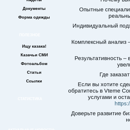
Документы
Опытные специали
реальны
Форма одежды
Индивидуальный подх
ПОЛЕЗНОЕ
Комплексный анализ –
Ищу казака!
Казачьи СМИ
Результативность – 
Фотоальбом
увел
Статьи
Где заказа
Ссылки
Если вы хотите сде
обратитесь в Vteme Con
услугами и оста
СТАТИСТИКА
https:
Доверьте развитие би
н