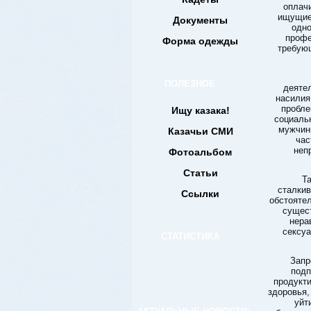
оплач
ищущие
Документы
одно
профе
Форма одежды
требующ
ПОЛЕЗНОЕ
деяте
насилия
пробле
Ищу казака!
социальн
мужчины
Казачьи СМИ
час
неп
Фотоальбом
Статьи
Т
сталкив
Ссылки
обстоятел
сущест
нера
сексуа
СТАТИСТИКА
Запр
подп
продукт
здоровья,
уйт