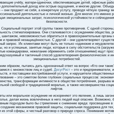
ивающие учёбу, матери-одиночки, обеспечивающие детей, офисные рабо
 дополнительный доход или острые ощущения, и многие другие. Объеди
 – они продают не себя, а конкретную услугу, проводя чёткую границу 
ссиональной деятельностью и личной жизнью. Для многих это именно р
ая эмоциональных затрат, психологической устойчивости и соблюдени
безопасности.
Социальный портрет этой группы также противоречив. С одной стороны,
льность стигматизирована. Они сталкиваются с осуждением общества, р
, шантажом, невозможностью обратиться в правоохранительные органы 
м и правовой незащищённостью. С другой – они удовлетворяют сущес
ый запрос. Их клиентами могут быть не только «одинокие и неудовлет
, но и успешные, занятые люди, которые в силу обстоятельств (загруж
тые командировки, нежелание обременять себя отношениями) ищут прос
редсказуемый и тактичный способ удовлетворения физиологических и ин
эмоциональных потребностей.
аким образом, пытаясь дать однозначный ответ на вопрос «Кто они такие
аемся с множеством лиц и судеб.
ДосугРост
– это и предприниматели, 
ьств, и поставщики востребованной услуги, и нарушители общественны
вование – это симптом более глубоких социальных процессов: экономи
венства, трансформации интимности в обществе потребления, разрыва 
льной свободой и традиционной моралью, а также несовершенства соц
лифтов.
еты или моральное осуждение не искореняют это явление, а лишь загон
олье, делая жизнь вовлечённых в него людей ещё опаснее. Возможно, 
ивным подходом было бы стремление к снижению вреда: просвещение в 
 создание механизмов правовой защиты, социальная поддержка для тех,
и из этой сферы, и честный разговор о природе спроса. Понимание мотив