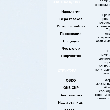
сложна
ЗНАТЬ КАЖДОМУ!
экономич
Идеология
Преж
Вера казаков
рабо
ключев
История войска
клиента
Та
Персоналии
отв
соврем
Традиции
сети и м
Фольклор
Но
можно
Творчество
деятел
пор
рацион
репутация
СТРУКТУРА
реши
Втор
ОВКО
жизненны
работ
ОКВ СКР
свобод
отнести ж
Землячества
целей: 
Наши станицы
Кадеты