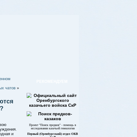
енном
РЕКОМЕНДУЕМ
ых чатов
»
яются
?
вою
Проект "Поиск предков" - помощь в
исследовании казачьей генеалогии
суждения.
одная и
Первый (Оренбургский) отдел ОКВ