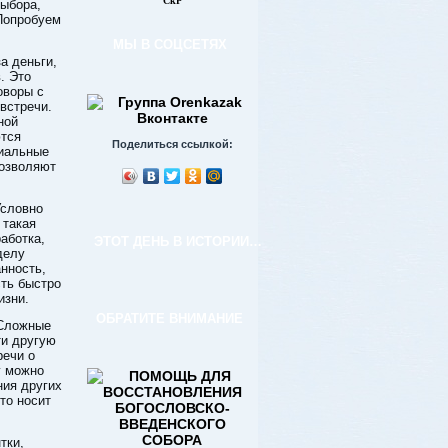
СкР
выбора,
Попробуем
МЫ В СОЦСЕТЯХ
а деньги,
. Это
оворы с
встречи.
ной
ются
Поделиться ссылкой:
иальные
позволяют
Условно
 такая
аботка,
ЭТОТ ДЕНЬ В ИСТОРИИ…
делу
нность,
сть быстро
изни.
ОБРАТИТЕ ВНИМАНИЕ
 Сложные
ти другую
речи о
у можно
ния других
то носит
тки,