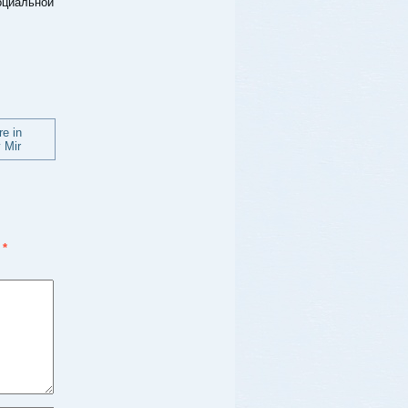
оциальной
ы
*