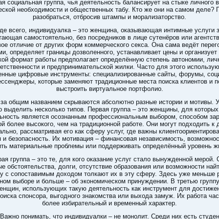
я социальная группа, чья деятельность балансирует на стыке личного 
еской необходимости и общественных табу. Кто же они на самом деле? 
разобраться, отбросив штампы и морализаторство.
де всего, индивидуалка – это женщина, оказывающая интимные услуги з
тающая самостоятельно, без посредников в лице сутенёров или агентств
ое отличие от других форм коммерческого секса. Она сама ведёт перег
ми, определяет границы дозволенного, устанавливает цены и организует 
кой формат работы предполагает определённую степень автономии, лич
етственности и предпринимательской жилки. Часто для этого использу
енные цифровые инструменты: специализированные сайты, форумы, соц
ессенджеры, которые заменяют традиционные места поиска клиентов и 
выстроить виртуальное портфолио.
 за общим названием скрываются абсолютно разные истории и мотивы. 
 выделить несколько типов. Первая группа – это женщины, для которых
ьность является осознанным профессиональным выбором, способом зар
ой более высокого, чем на традиционной работе. Они могут подходить к 
ально, рассматривая его как сферу услуг, где важны клиентоориентирова
 и безопасность. Их мотивация – финансовая независимость, возможно
ть материальные проблемы или поддерживать определённый уровень ж
ая группа – это те, для кого оказание услуг стало вынужденной мерой.
е обстоятельства, долги, отсутствие образования или возможности най
у с сопоставимым доходом толкают их в эту сферу. Здесь уже меньше 
ном выборе и больше – об экономическом принуждении. В третью групп
енщин, использующих такую деятельность как инструмент для достиже
поиска спонсора, выгодного знакомства или выхода замуж. Их работа час
более избирательный и временный характер.
Важно понимать, что индивидуалки – не монолит. Среди них есть студен