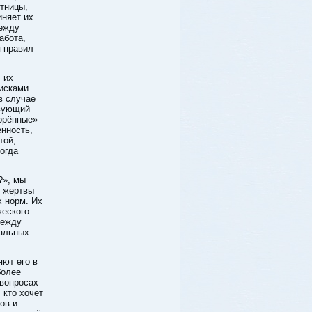
тницы,
няет их
между
абота,
я правил
 их
исками
в случае
твующий
ворённые»
енность,
той,
огда
?», мы
и жертвы
х норм. Их
ческого
между
иальных
яют его в
более
вопросах
 кто хочет
ов и